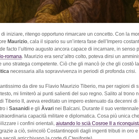
di iniziare, ritengo opportuno rimarcare un concetto. Con la mor
tore
Maurizio
, cala il sipario su un’intera fase dell’Impero costan
e facto l’ultimo augusto ancora capace di incarnare, in senso p
rdo-romana
. Maurizio era senz’altro colto, poteva dirsi un ammini
 uno stratega competente. Ciò che gli mancò (e che gli costò la v
itica
necessaria alla sopravvivenza in periodi di profonda crisi.
antissimo da dire su Flavio Maurizio Tiberio, ma per ragioni di 
esto, mi limiterò ai punti salienti del suo regno. Salito al trono
i Tiberio II, aveva ereditato un impero estenuato da decenni di
tro i
Sasanidi
e gli
Àvari
nei Balcani. Durante il suo ventennale
traordinaria capacità militare e diplomatica. Cosa più unica che 
lizzare i confini orientali,
aiutando lo scià Cosroe II a riconquista
grazie a ciò, svincolò Costantinopoli dagli ingenti tributi in oro 
 secoli arricchivano la corte di Ctesifonte).