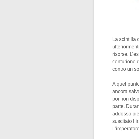
La scintilla
ulteriormente
risorse. L’es
centurione d
contro un so
A quel punto
ancora salv
poi non disp
parte. Duran
addosso pie
suscitato l’
L’imperatore