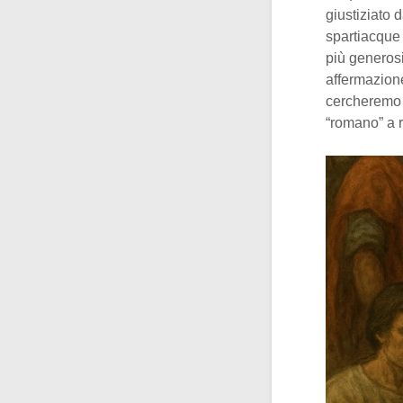
giustiziato
spartiacque 
più generosi
affermazione
cercheremo in
“romano” a 