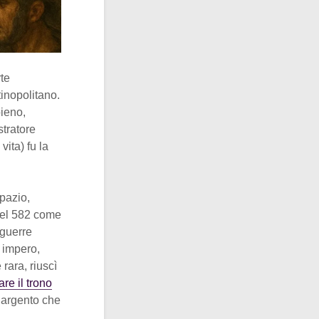
te
tinopolitano.
ieno,
stratore
ita) fu la
spazio,
 nel 582 come
 guerre
 impero,
rara, riuscì
re il trono
e argento che