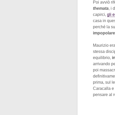
Poi avviò ri
themata
, i
capirci,
gli 
casa in ques
perché la su
impopolare
Maurizio era
stessa disci
equilibrio,
i
arrivando pe
poi massacra
definitivame
prima, sul l
Caracalla e
pensare al 