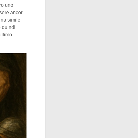
ro uno
ssere ancor
una simile
e quindi
ultimo