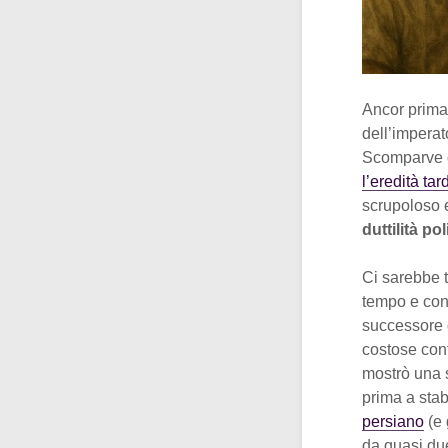
Ancor prima 
dell’impera
Scomparve d
l’eredità ta
scrupoloso e
duttilità pol
Ci sarebbe t
tempo e cont
successore d
costose con
mostrò una s
prima a stabi
persiano
(e 
da quasi due