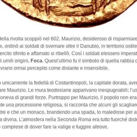
 della rivolta scoppiò nel 602. Maurizio, desideroso di risparmiar
, ordinò ai soldati di svernare oltre il Danubio, in territorio ostile
ercito sfinito e affamato si ribellò. Così i soldati elessero impera
i umili origini,
Foca
. Quest’ultimo fu il simbolo di quella rabbia c
vrano ormai percepito come distante e insensibile.
 unicamente la fedeltà di Costantinopoli, la capitale dorata, av
are Maurizio. Le mura teodosiane apparivano inespugnabili; l’u
oneva di grandi forze. Purtroppo per Maurizio, il popolo non era
te una processione religiosa, si racconta che alcuni gli scaglia
tre e che un monaco, brandendo una spada, lo maledisse per a
ira divina. L’atmosfera nella
Seconda Roma
era tutto fuorché dist
 comprese di dover fare la valige e fuggire altrove.