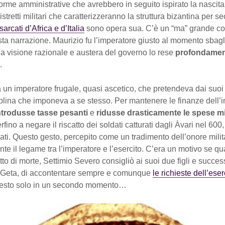
forme amministrative che avrebbero in seguito ispirato la nascita
 distretti militari che caratterizzeranno la struttura bizantina per se
esarcati d’Africa e d’Italia
sono opera sua. C’è un “ma” grande c
ta narrazione. Maurizio fu l’imperatore giusto al momento sbagli
a visione razionale e austera del governo lo rese
profondamen
.
 un imperatore frugale, quasi ascetico, che pretendeva dai suoi 
plina che imponeva a se stesso. Per mantenere le finanze dell’
ntrodusse tasse pesanti
e
ridusse drasticamente le spese mil
rfino a negare il riscatto dei soldati catturati dagli Àvari nel 600
ti. Questo gesto, percepito come un tradimento dell’onore milita
nte il legame tra l’imperatore e l’esercito. C’era un motivo se qua
etto di morte, Settimio Severo consigliò ai suoi due figli e succes
 Geta, di accontentare sempre e comunque
le richieste dell’eser
resto solo in un secondo momento…