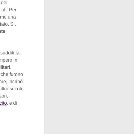
 dei
coli. Per
ome una
ato. Sì,
te
sudditi la
impero in
itari
,
, che furono
re, incrinò
ttro secoli
sori,
cito
, e di