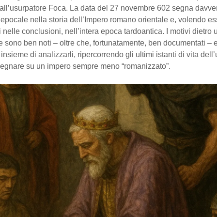
 dall’usurpatore Foca. La data del 27 novembre 602 segna davve
epocale nella storia dell’Impero romano orientale e, volendo e
 nelle conclusioni, nell’intera epoca tardoantica. I motivi dietro 
 sono ben noti – oltre che, fortunatamente, ben documentati – 
sieme di analizzarli, ripercorrendo gli ultimi istanti di vita dell’
regnare su un impero sempre meno “romanizzato”.