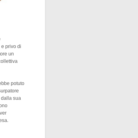
e
 e privo di
tore un
ollettiva
rebbe potuto
surpatore
 dalla sua
rono
ver
esa.