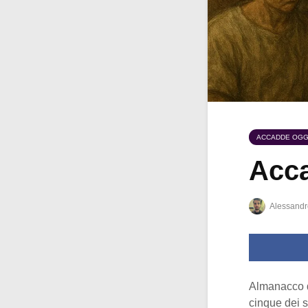
ACCADDE OGG
Acca
Alessandr
Almanacco 
cinque dei s