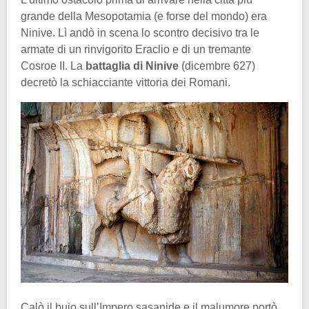
grande della Mesopotamia (e forse del mondo) era
Ninive. Lì andò in scena lo scontro decisivo tra le
armate di un rinvigorito Eraclio e di un tremante
Cosroe II. La
battaglia di Ninive
(dicembre 627)
decretò la schiacciante vittoria dei Romani.
Calò il buio sull’Impero sasanide e il malumore portò