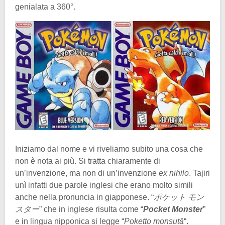
genialata a 360°.
Iniziamo dal nome e vi riveliamo subito una cosa che
non è nota ai più. Si tratta chiaramente di
un’invenzione, ma non di un’invenzione
ex nihilo
. Tajiri
unì infatti due parole inglesi che erano molto simili
anche nella pronuncia in giapponese. “
ポケット モン
スター
” che in inglese risulta come “
Pocket Monster
”
e in lingua nipponica si legge “
Poketto monsutā
“.