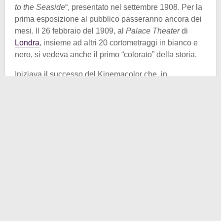
to the Seaside
“, presentato nel settembre 1908. Per la
prima esposizione al pubblico passeranno ancora dei
mesi. Il 26 febbraio del 1909, al
Palace Theater
di
Londra
, insieme ad altri 20 cortometraggi in bianco e
nero, si vedeva anche il primo “colorato” della storia.
Iniziava il successo del Kinemacolor che, in
pochissimo tempo, vide impiantare oltre
300 proiettori
nei cinema
della Gran Bretagna e non solo. Il
processo a colori arrivò anche oltreoceano, con la
prima proiezione negli USA l’11 settembre 1909,
data
purtroppo ricordata in seguito per altri motivi negli
States
.