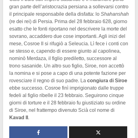
gran parte dell’aristocrazia persiana a sollevarsi contro
il principale responsabile della disfatta: lo
Shahanshah
(re dei rei) di Persia. Prima del 28 febbraio 628, giorno
esatto che le fonti riportano nel descrivere la morte del
sovrano, accaddero due cose importanti. Agli inizi del
mese, Cosroe II si rifugiò a Seleucia. Lì fece i conti con
se stesso e, capendo di essere giunto al capolinea,
nominò Merdaza, il figlio prediletto, successore al
trono sasanide. Un altro suo figlio, Siroe, non accettò
la nomina e si pose a capo di una potente fazione per
rovesciare il regno di suo padre. La
congiura di Siroe
ebbe successo. Cosroe finì imprigionato dalle truppe
fedeli al figlio ribelle il 23 febbraio. Seguirono cinque
giorni di torture e il 28 febbraio fu giustiziato su ordine
di Siroe, nel frattempo divenuto Scià col nome di
Kavad II
.