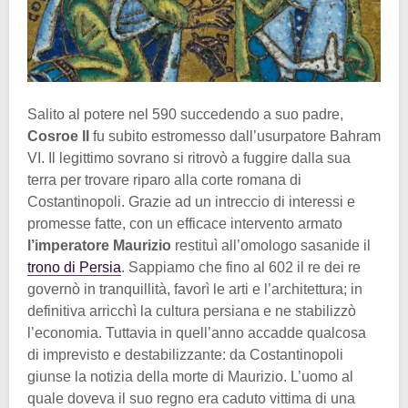
Salito al potere nel 590 succedendo a suo padre,
Cosroe II
fu subito estromesso dall’usurpatore Bahram
VI. Il legittimo sovrano si ritrovò a fuggire dalla sua
terra per trovare riparo alla corte romana di
Costantinopoli. Grazie ad un intreccio di interessi e
promesse fatte, con un efficace intervento armato
l’imperatore Maurizio
restituì all’omologo sasanide il
trono di Persia
. Sappiamo che fino al 602 il re dei re
governò in tranquillità, favorì le arti e l’architettura; in
definitiva arricchì la cultura persiana e ne stabilizzò
l’economia. Tuttavia in quell’anno accadde qualcosa
di imprevisto e destabilizzante: da Costantinopoli
giunse la notizia della morte di Maurizio. L’uomo al
quale doveva il suo regno era caduto vittima di una