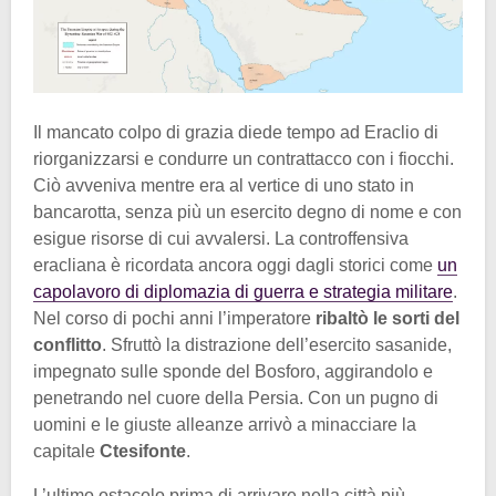
Il mancato colpo di grazia diede tempo ad Eraclio di
riorganizzarsi e condurre un contrattacco con i fiocchi.
Ciò avveniva mentre era al vertice di uno stato in
bancarotta, senza più un esercito degno di nome e con
esigue risorse di cui avvalersi. La controffensiva
eracliana è ricordata ancora oggi dagli storici come
un
capolavoro di diplomazia di guerra e strategia militare
.
Nel corso di pochi anni l’imperatore
ribaltò le sorti del
conflitto
. Sfruttò la distrazione dell’esercito sasanide,
impegnato sulle sponde del Bosforo, aggirandolo e
penetrando nel cuore della Persia. Con un pugno di
uomini e le giuste alleanze arrivò a minacciare la
capitale
Ctesifonte
.
L’ultimo ostacolo prima di arrivare nella città più