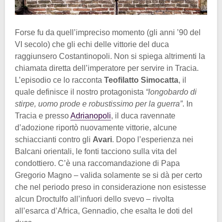
Forse fu da quell’impreciso momento (gli anni ’90 del
VI secolo) che gli echi delle vittorie del duca
raggiunsero Costantinopoli. Non si spiega altrimenti la
chiamata diretta dell’imperatore per servire in Tracia.
L’episodio ce lo racconta
Teofilatto Simocatta
, il
quale definisce il nostro protagonista
“longobardo di
stirpe, uomo prode e robustissimo per la guerra”
. In
Tracia e presso
Adrianopoli
, il duca ravennate
d’adozione riportò nuovamente vittorie, alcune
schiaccianti contro gli
Avari
. Dopo l’esperienza nei
Balcani orientali, le fonti tacciono sulla vita del
condottiero. C’è una raccomandazione di Papa
Gregorio Magno – valida solamente se si dà per certo
che nel periodo preso in considerazione non esistesse
alcun Droctulfo all’infuori dello svevo – rivolta
all’esarca d’Africa, Gennadio, che esalta le doti del