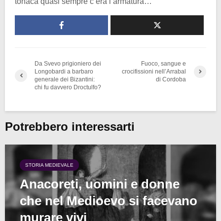
tonaca quasi sempre c’era l’armatura…
Da Svevo prigioniero dei
Fuoco, sangue e
Longobardi a barbaro
crocifissioni nell’Arrabal
generale dei Bizantini:
di Cordoba
chi fu davvero Droctulfo?
Potrebbero interessarti
STORIA MEDIEVALE
Anacoreti, uomini e donne
che nel Medioevo si facevano
murare vivi