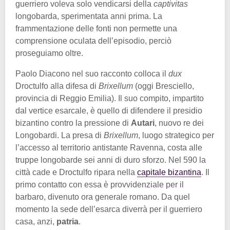
guerriero voleva solo vendicarsi della
captivitas
longobarda, sperimentata anni prima. La
frammentazione delle fonti non permette una
comprensione oculata dell’episodio, perciò
proseguiamo oltre.
Paolo Diacono nel suo racconto colloca il
dux
Droctulfo alla difesa di
Brixellum
(oggi Bresciello,
provincia di Reggio Emilia). Il suo compito, impartito
dal vertice esarcale, è quello di difendere il presidio
bizantino contro la pressione di
Autari
, nuovo re dei
Longobardi. La presa di
Brixellum
, luogo strategico per
l’accesso al territorio antistante Ravenna, costa alle
truppe longobarde sei anni di duro sforzo. Nel 590 la
città cade e Droctulfo ripara nella
capitale bizantina
. Il
primo contatto con essa è provvidenziale per il
barbaro, divenuto ora generale romano. Da quel
momento la sede dell’esarca diverrà per il guerriero
casa, anzi,
patria
.