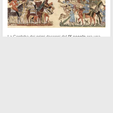
La Cordoba dei primi decenni del
IX secolo
era una
realtà senz’altro fiorente. A dimostrazione di ciò
l’indubbia crescita demografica, che costrinse gli
abitanti a stanziarsi fuori le mura di fattura romana. Il
processo di carattere espansivo ebbe come immediata
conseguenza il popolamento della riva sinistra del
Guadalquivir
, sulla quale si giungeva (e si giunge
ancora oggi) attraversando un ponte romano a sedici
arcate eretto nel I secolo a.C. Si radicò in quell’area un
mix eterogeneo di persone provenienti dai più
disparati angoli del Mediterraneo, professanti religioni
talvolta diverse, di plurima estrazione sociale. Sulle
cartine andaluse quel luogo era indicato come
arrabal