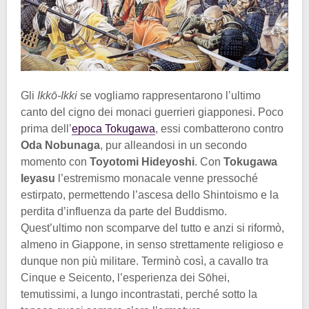
Gli
Ikkō-Ikki
se vogliamo rappresentarono l’ultimo
canto del cigno dei monaci guerrieri giapponesi. Poco
prima dell’
epoca Tokugawa
, essi combatterono contro
Oda Nobunaga
, pur alleandosi in un secondo
momento con
Toyotomi Hideyoshi
. Con
Tokugawa
Ieyasu
l’estremismo monacale venne pressoché
estirpato, permettendo l’ascesa dello Shintoismo e la
perdita d’influenza da parte del Buddismo.
Quest’ultimo non scomparve del tutto e anzi si riformò,
almeno in Giappone, in senso strettamente religioso e
dunque non più militare. Terminò così, a cavallo tra
Cinque e Seicento, l’esperienza dei Sōhei,
temutissimi, a lungo incontrastati, perché sotto la