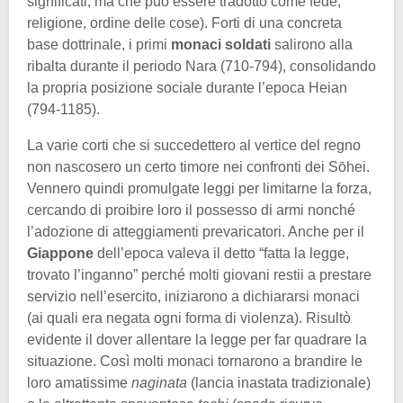
significati, ma che può essere tradotto come fede,
religione, ordine delle cose). Forti di una concreta
base dottrinale, i primi
monaci soldati
salirono alla
ribalta durante il periodo Nara (710-794), consolidando
la propria posizione sociale durante l’epoca Heian
(794-1185).
La varie corti che si succedettero al vertice del regno
non nascosero un certo timore nei confronti dei Sōhei.
Vennero quindi promulgate leggi per limitarne la forza,
cercando di proibire loro il possesso di armi nonché
l’adozione di atteggiamenti prevaricatori. Anche per il
Giappone
dell’epoca valeva il detto “fatta la legge,
trovato l’inganno” perché molti giovani restii a prestare
servizio nell’esercito, iniziarono a dichiararsi monaci
(ai quali era negata ogni forma di violenza). Risultò
evidente il dover allentare la legge per far quadrare la
situazione. Così molti monaci tornarono a brandire le
loro amatissime
naginata
(lancia inastata tradizionale)