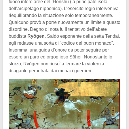
fuoco intere aree dell’Honshu (la principale isola
dell’arcipelago nipponico). L’esercito regio interveniva
riequilibrando la situazione solo temporaneamente.
Qualcuno provò a porre nuovamente un limite a questo
disordine. Degno di nota fu il tentativo dell’abate
buddista
Ryōgen
. Saldo esponente della setta Tendai,
egli redasse una sorta di “codice del buon monaco”.
Insomma, una guida d’onore da poter seguire per
essere un puro ed orgoglioso Sōhei. Nonostante lo
sforzo, Ryōgen non riuscì a fermare la violenza
dilagante perpetrata dai monaci guerrieri.