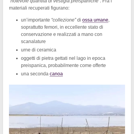
“notevole quantità di vestigia preispaniche”
. Fra i
materiali recuperati figurano:
un’importante
“collezione”
di
ossa umane
,
soprattutto femori, in eccellente stato di
conservazione e realizzati a mano con
scanalature
urne di ceramica
oggetti di pietra gettati nel lago in epoca
preispanica, probabilmente come offerte
una seconda
canoa