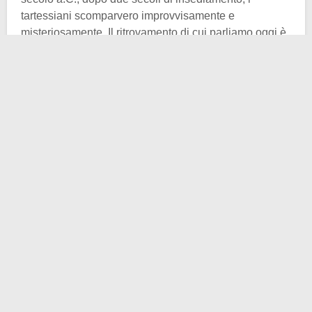
tartessiani scomparvero improvvisamente e
misteriosamente. Il ritrovamento di cui parliamo oggi è
un’importante testimonianza che può fornire risposte ai
numerosi interrogativi rimasti in ballo.
La lavagna contiene una
sequenza di 21 simboli
e
delle rappresentazioni di scene di battaglia. Partiamo
dal primo elemento: si tratta di una sequenza
alfabetica di
caratteri paleo-ispanici
. Purtroppo però la
lavagna è mancante di un pezzo, rotto e/o disperso.
Questa porta a poter fare solo delle congetture sulla
possibile continuazione della sequenza in questione.