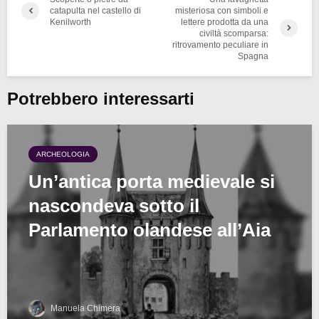
catapulta nel castello di
misteriosa con simboli e
Kenilworth
lettere prodotta da una
civiltà scomparsa:
ritrovamento peculiare in
Spagna
Potrebbero interessarti
ARCHEOLOGIA
Un’antica porta medievale si
nascondeva sotto il
Parlamento olandese all’Aia
Manuela Chimera