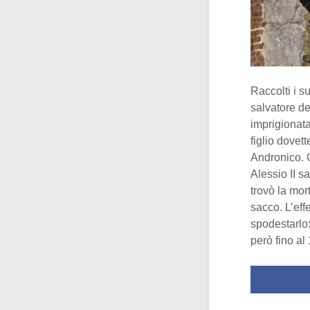
Raccolti i 
salvatore de
imprigionata
figlio dovet
Andronico. C
Alessio II s
trovò la mor
sacco. L’eff
spodestarlo:
però fino al