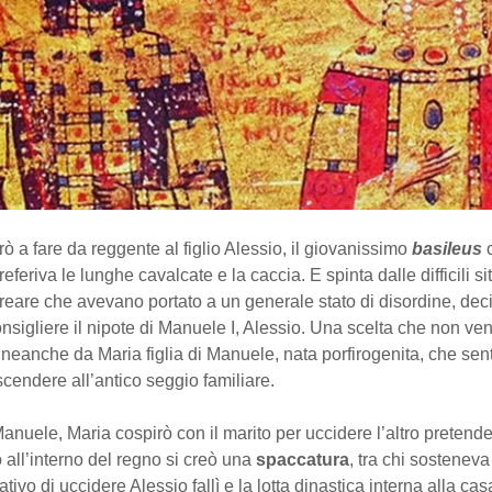
erò a fare da reggente al figlio Alessio, il giovanissimo
basileus
eferiva le lunghe cavalcate e la caccia. E spinta dalle difficili si
reare che avevano portato a un generale stato di disordine, deci
sigliere il nipote di Manuele I, Alessio. Una scelta che non ve
neanche da Maria figlia di Manuele, nata porfirogenita, che sent
 ascendere all’antico seggio familiare.
 Manuele, Maria cospirò con il marito per uccidere l’altro pretende
 all’interno del regno si creò una
spaccatura
, tra chi sosteneva
entativo di uccidere Alessio fallì e la lotta dinastica interna alla cas