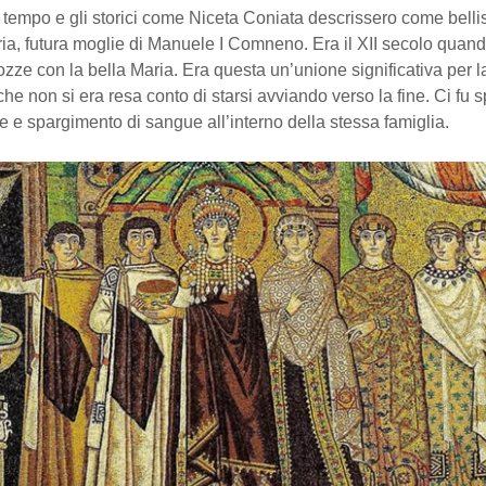
el tempo e gli storici come Niceta Coniata descrissero come belli
a, futura moglie di Manuele I Comneno. Era il XII secolo quand
zze con la bella Maria. Era questa un’unione significativa per 
 che non si era resa conto di starsi avviando verso la fine. Ci fu 
ine e spargimento di sangue all’interno della stessa famiglia.