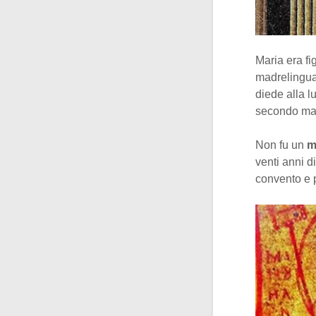
Maria era fi
madrelingua
diede alla l
secondo matr
Non fu un
m
venti anni di
convento e p