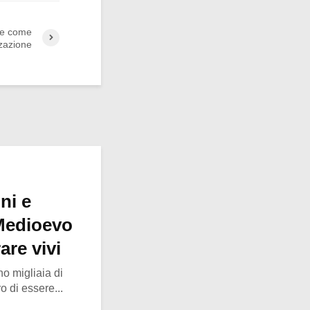
ie come
zzazione
ni e
Medioevo
are vivi
no migliaia di
 di essere...