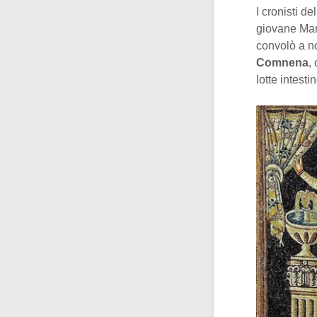
I cronisti d
giovane Mari
convolò a no
Comnena
,
lotte intest