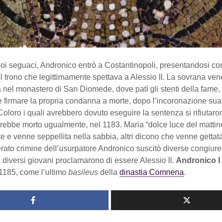
suoi seguaci, Andronico entrò a Costantinopoli, presentandosi c
l trono che legittimamente spettava a Alessio II. La sovrana ven
 nel monastero di San Diomede, dove patì gli stenti della fame, 
te firmare la propria condanna a morte, dopo l’incoronazione sua
oloro i quali avrebbero dovuto eseguire la sentenza si rifiutar
arebbe morto ugualmente, nel 1183. Maria “dolce luce del mattino
te e venne seppellita nella sabbia, altri dicono che venne gettat
erato crimine dell’usurpatore Andronico suscitò diverse congiure
 diversi giovani proclamarono di essere Alessio II.
Andronico I
 1185, come l’ultimo
basileus
della
dinastia Comnena
.