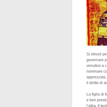
Si ritrovò p
governare pr
venutesi a c
nominare con
apprezzata, 
il diritto di
La figlia di
e ben presto
l’altra. Il t