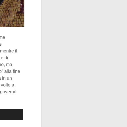
ome
e
mentre il
 e di
ono, ma
” alla fine
a in un
 volte a
governò