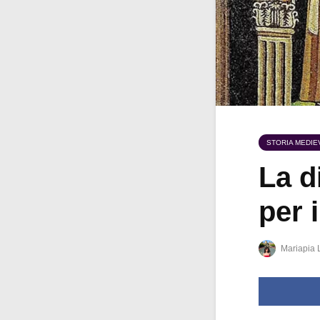
STORIA MEDIE
La d
per 
Mariapia 