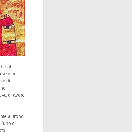
che al
tuazioni
se di
nne
iva di avere
nte al trono,
 l’uno o
ata