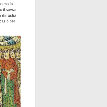
ssima la
o il sovrano
la
dinastia
spazio per