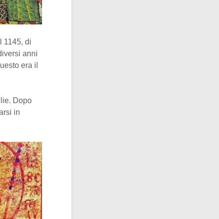
l 1145, di
iversi anni
uesto era il
lie. Dopo
arsi in