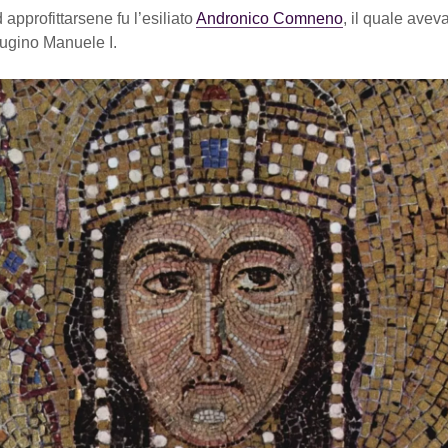
 approfittarsene fu l’esiliato
Andronico Comneno
, il quale aveva
cugino Manuele I.