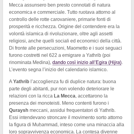
Mecca assunsero ben presto connotati di natura
economica e commerciale. Tutto ruotava attorno al
controllo delle rotte carovaniere, primarie fonti di
prosperità e ricchezza. Origine del contendere era la
volontà islamica di rivoluzionare, oltre agli assetti
religiosi, anche quelli sociali ed economici della città.
Di fronte alle persecuzioni, Maometto e i suoi seguaci
furono costretti nel 622 a emigrare a Yathrib (poi
rinominata Medina),
dando così inizio all’Egira (
Hijra
)
.
L’evento segna l’inizio del calendario islamico.
A
Yathrib
l’accoglienza fu di duplice natura: buona
parte degli abitanti, pur non volendo deteriorare le
relazioni con la ricca
La Mecca
, accettarono la
presenza dei monoteisti. Meno contenti furono i
Quraysh
meccani, assidui frequentatori di Yathrib.
Essi intendevano stroncare il movimento sorto attorno
la figura di Muḥammad, inteso come una minaccia alla
loro sopravvivenza economica. La contesa divenne