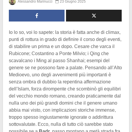
Alessandro Marinucci
23 Giugno 2025
Io lo so, voi lo sapete: la storia è fatta anche di climax,
punti di rottura in grado di definire il corso degli eventi,
di stabilire un prima e un dopo. Cesare che varca il
Rubicone; Costantino a Ponte Milvio; i Qing che
scavalcano i Ming al passo Shanhai; esempi del
genere se ne possono fare a palate. Pensando all’Alto
Medioevo, uno degli avvenimenti più importanti è
senza ombra di dubbio la repentina affermazione
dell’Islam, forza dirompente che scombinò gli equilibri
del vecchio mondo romano, creando praticamente dal
nulla uno dei più grandi domini che il genere umano
abbia mai visto, con implicazioni storiche immense,
troppo spesso ingiustamente ignorate o addirittura
sottovalutate. Ecco, nulla di tutto ciò sarebbe stato
possibile se a
Badr
, passo montano a metà strada fra