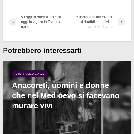
5 leggi medievali ancora
5 incredibili invenzioni
oggi in vigore in Europa:
attribuibili alle civiltà
parte I
precolombiane
Potrebbero interessarti
STORIA MEDIEVALE
Anacoreti, uomini e donne
che nel Medioevo si facevano
murare vivi