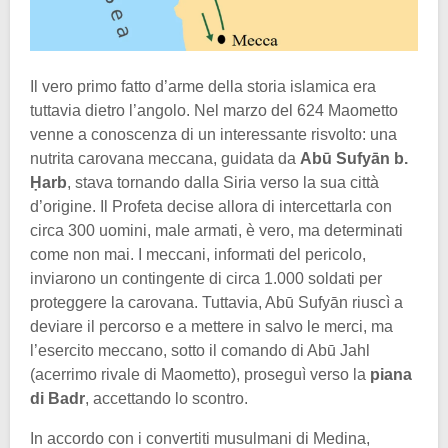
Il vero primo fatto d’arme della storia islamica era
tuttavia dietro l’angolo. Nel marzo del 624 Maometto
venne a conoscenza di un interessante risvolto: una
nutrita carovana meccana, guidata da
Abū Sufyān b.
Ḥarb
, stava tornando dalla Siria verso la sua città
d’origine. Il Profeta decise allora di intercettarla con
circa 300 uomini, male armati, è vero, ma determinati
come non mai. I meccani, informati del pericolo,
inviarono un contingente di circa 1.000 soldati per
proteggere la carovana. Tuttavia, Abū Sufyān riuscì a
deviare il percorso e a mettere in salvo le merci, ma
l’esercito meccano, sotto il comando di Abū Jahl
(acerrimo rivale di Maometto), proseguì verso la
piana
di Badr
, accettando lo scontro.
In accordo con i convertiti musulmani di Medina,