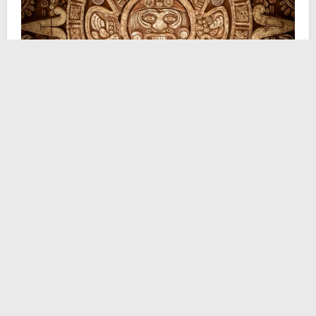
1- La liofilizzazione nelle Ande
. La liofilizzazione è un
processo di conservazione degli alimenti che consiste
nella disidratazione a freddo: il cibo viene prima
congelato e poi sottoposto a un processo in cui l’acqua
defluisce per sublimazione (ricordate le lezioni di fisica
al liceo? Sarebbe il passaggio diretto da ghiaccio a
vapore, senza toccare lo stato liquido). Un sistema che
permette di conservare i cibi per anni, evitando il
deterioramento del prodotto.