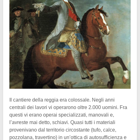
Il cantiere della reggia era colossale. Negli anni
centrali dei lavori vi operarono oltre 2.000 uomini. Fra
questi vi erano operai specializzati, manovali e,
l’avreste mai detto, schiavi. Quasi tutti i materiali
provenivano dal territorio circostante (tufo, calce,
pozzolana, travertino) in un’ottica di autosufficienza e