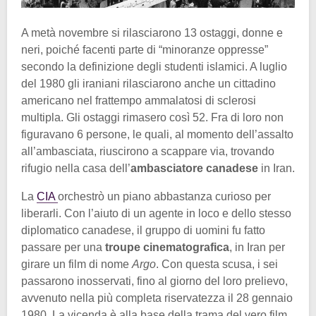
A metà novembre si rilasciarono 13 ostaggi, donne e
neri, poiché facenti parte di “minoranze oppresse”
secondo la definizione degli studenti islamici. A luglio
del 1980 gli iraniani rilasciarono anche un cittadino
americano nel frattempo ammalatosi di sclerosi
multipla. Gli ostaggi rimasero così 52. Fra di loro non
figuravano 6 persone, le quali, al momento dell’assalto
all’ambasciata, riuscirono a scappare via, trovando
rifugio nella casa dell’
ambasciatore canadese
in Iran.
La
CIA
orchestrò un piano abbastanza curioso per
liberarli. Con l’aiuto di un agente in loco e dello stesso
diplomatico canadese, il gruppo di uomini fu fatto
passare per una
troupe cinematografica
, in Iran per
girare un film di nome
Argo
. Con questa scusa, i sei
passarono inosservati, fino al giorno del loro prelievo,
avvenuto nella più completa riservatezza il 28 gennaio
1980. La vicenda è alla base della trama del vero film