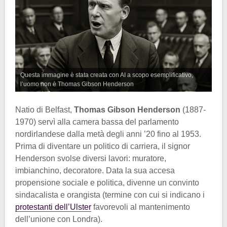
Questa immagine è stata creata con AI a scopo esemplificativo,
l’uomo non è Thomas Gibson Henderson
Natio di Belfast,
Thomas Gibson Henderson
(1887-
1970) servì alla camera bassa del parlamento
nordirlandese dalla metà degli anni ’20 fino al 1953.
Prima di diventare un politico di carriera, il signor
Henderson svolse diversi lavori: muratore,
imbianchino, decoratore. Data la sua accesa
propensione sociale e politica, divenne un convinto
sindacalista e orangista (termine con cui si indicano i
protestanti dell’Ulster
favorevoli al mantenimento
dell’unione con Londra).