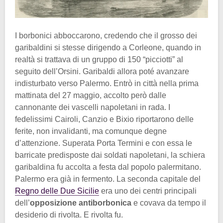
I borbonici abboccarono, credendo che il grosso dei
garibaldini si stesse dirigendo a Corleone, quando in
realtà si trattava di un gruppo di 150 “picciotti” al
seguito dell’Orsini. Garibaldi allora poté avanzare
indisturbato verso Palermo. Entrò in città nella prima
mattinata del 27 maggio, accolto però dalle
cannonante dei vascelli napoletani in rada. I
fedelissimi Cairoli, Canzio e Bixio riportarono delle
ferite, non invalidanti, ma comunque degne
d’attenzione. Superata Porta Termini e con essa le
barricate predisposte dai soldati napoletani, la schiera
garibaldina fu accolta a festa dal popolo palermitano.
Palermo era già in fermento. La seconda capitale del
Regno delle Due Sicilie
era uno dei centri principali
dell’
opposizione antiborbonica
e covava da tempo il
desiderio di rivolta. E rivolta fu.