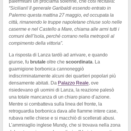
palermitani un proclama solenne, che così recitava:
“Siciliani! Il generale Garibaldi essendo entrato in
Palermo questa mattina 27 maggio, ed occupata la
città, rimanendo le truppe napoletane chiuse solo nelle
caserme e nel Castello a Mare, chiama alle armi tutti i
comuni dell’Isola, perché corrano nella metropoli al
compimento della vittoria”.
La risposta di Lanza tardò ad arrivare, e quando
giunse, fu
brutale
oltre che
scoordinata
. La
guarnigione borbonica cannoneggiò
indiscriminatamente alcuni dei quartieri popolari più
densamente abitati. Da
Palazzo Reale
, ove
risiedevano gli uomini di Lanza, la reazione palesò
una totale mancanza di un chiaro piano d’azione.
Mentre si combatteva sulla linea del fronte, la
retroguardia borbonica dava alle fiamme intere case,
rubava nelle chiese e si macchiò di scellerati abusi.
L’ammiraglio inglese Mundy, che si trovava nella zona