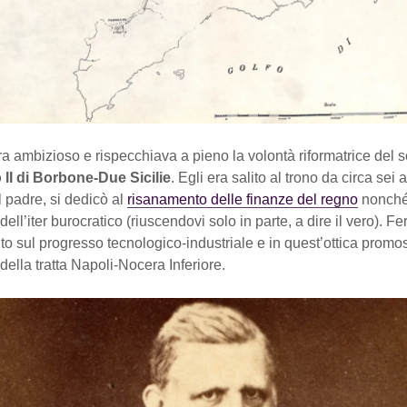
era ambizioso e rispecchiava a pieno la volontà riformatrice del 
II di Borbone-Due Sicilie
. Egli era salito al trono da circa sei a
l padre, si dedicò al
risanamento delle finanze del regno
nonché
ell’iter burocratico (riuscendovi solo in parte, a dire il vero). Fe
o sul progresso tecnologico-industriale e in quest’ottica promo
della tratta Napoli-Nocera Inferiore.