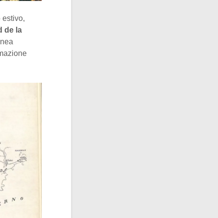
 estivo,
 de la
linea
amazione