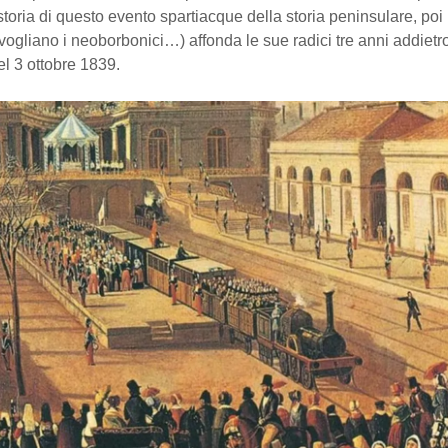
 storia di questo evento spartiacque della storia peninsulare, poi 
ogliano i neoborbonici…) affonda le sue radici tre anni addietro
l 3 ottobre 1839.