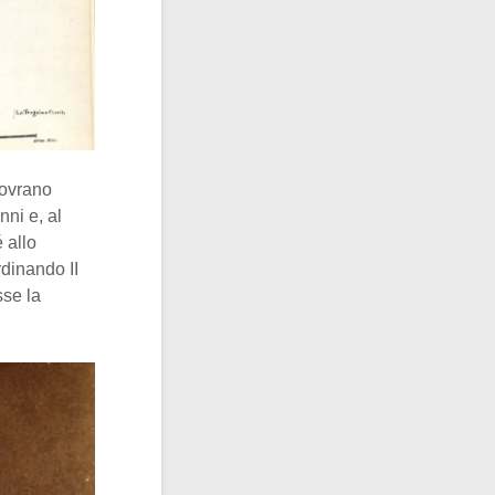
sovrano
nni e, al
 allo
rdinando II
sse la