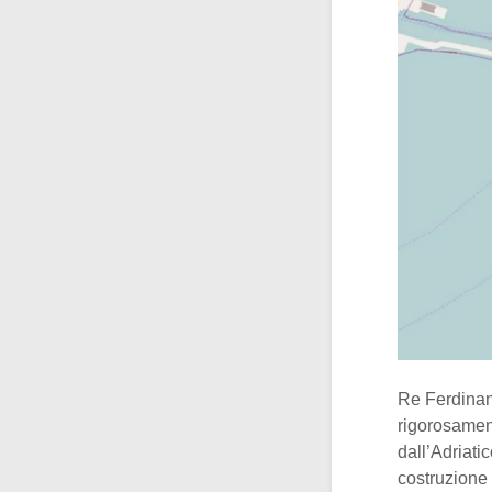
Re Ferdinan
rigorosament
dall’Adriati
costruzione 