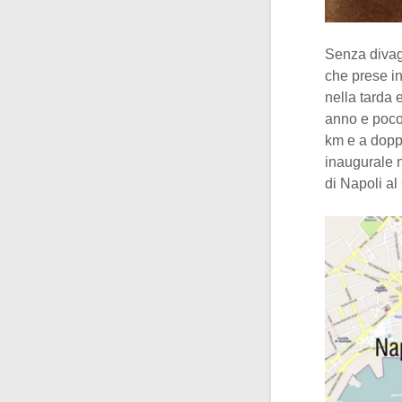
Senza divaga
che prese in 
nella tarda 
anno e poco
km e a doppi
inaugurale n
di Napoli al