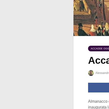
ACCADDE OGG
Acca
Alessandr
Almanacco 
inaugurata l