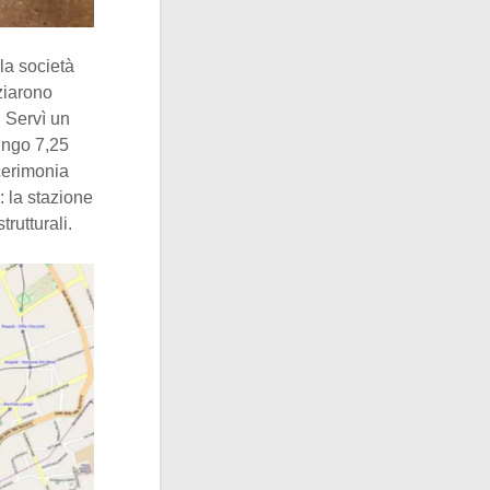
 la società
iziarono
. Servì un
lungo 7,25
 cerimonia
: la stazione
rutturali.