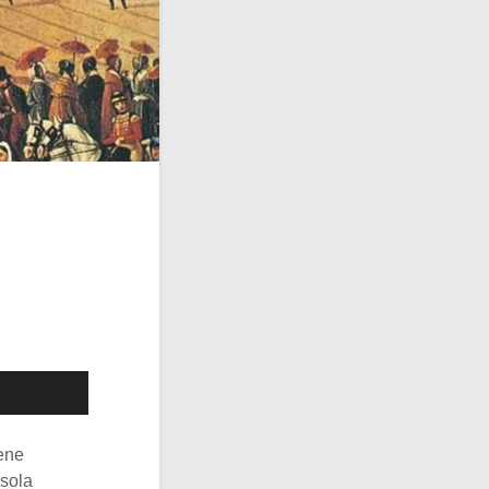
iene
isola