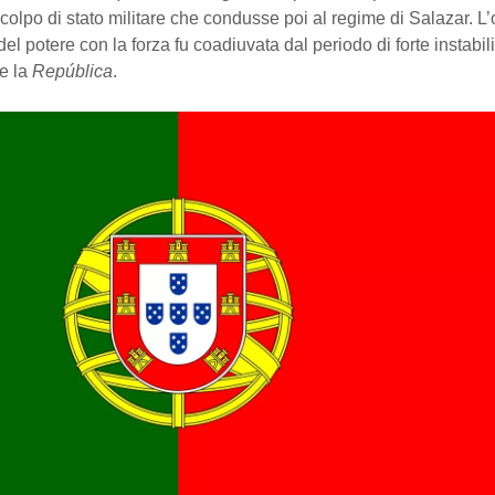
l colpo di stato militare che condusse poi al regime di Salazar. L
del potere con la forza fu coadiuvata dal periodo di forte instabili
e la
República
.