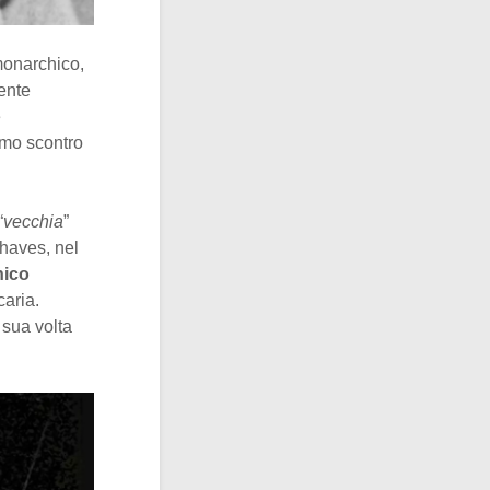
monarchico,
ente
e
imo scontro
“
vecchia
”
haves, nel
hico
aria.
 sua volta