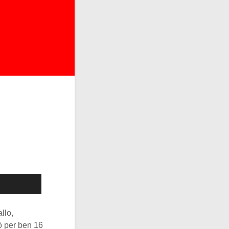
llo,
ò per ben 16