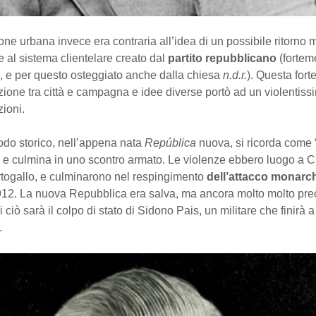
ne urbana invece era contraria all’idea di un possibile ritorno 
 al sistema clientelare creato dal
partito repubblicano
(fortem
e, e per questo osteggiato anche dalla chiesa
n.d.r.
). Questa fort
ione tra città e campagna e idee diverse portò ad un violentiss
zioni.
odo storico, nell’appena nata
República
nuova, si ricorda come 
 e culmina in uno scontro armato. Le violenze ebbero luogo a C
rtogallo, e culminarono nel respingimento
dell’attacco monarc
912. La nuova Repubblica era salva, ma ancora molto molto prec
 ciò sarà il colpo di stato di Sidono Pais, un militare che finirà a
.