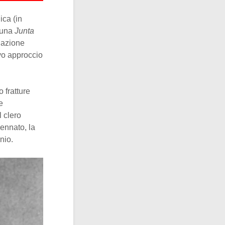
ica (in
e una
Junta
tuazione
vo approccio
o fratture
e
 clero
ennato, la
nio.