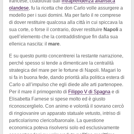
francese, coadiuvati dall’
intraprendenza affaristica
olandese
, fu la ricetta che don Carlo volle assurgere a
modello per i suoi domini. Ma per farlo il re comprese
di dover restituire qualcosa alla città in cui spiccava la
sua corte, o forse il contrario, dover restituire
Napoli
a
quell’elemento che la contraddistingue fin dalla sua
ellenica nascita: il
mare
.
E su questo punto concentrerei la restante narrazione,
perché spesso si tende a dimenticare la centralità
strategica del mare per le fortune di Napoli. Magari lo
si fa in buona fede, dando priorità alla politica estera di
Carlo o all’impulso che egli diede alle arti partenopee.
Per il mare il primogenito di
Filippo V di Spagna
e di
Elisabetta Farnese si spese molto ed è giusto
riconoscerglielo. Con animo e volontà il sovrano cercò
di ringiovanire un apparato statuale vetusto, intriso di
particolarismo clerico/baronale. La questione
economica poteva risolversi solo ed esclusivamente