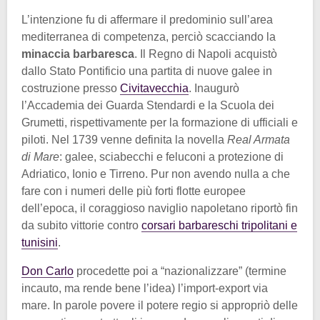
L’intenzione fu di affermare il predominio sull’area
mediterranea di competenza, perciò scacciando la
minaccia barbaresca
. Il Regno di Napoli acquistò
dallo Stato Pontificio una partita di nuove galee in
costruzione presso
Civitavecchia
. Inaugurò
l’Accademia dei Guarda Stendardi e la Scuola dei
Grumetti, rispettivamente per la formazione di ufficiali e
piloti. Nel 1739 venne definita la novella
Real Armata
di Mare
: galee, sciabecchi e feluconi a protezione di
Adriatico, Ionio e Tirreno. Pur non avendo nulla a che
fare con i numeri delle più forti flotte europee
dell’epoca, il coraggioso naviglio napoletano riportò fin
da subito vittorie contro
corsari barbareschi tripolitani e
tunisini
.
Don Carlo
procedette poi a “nazionalizzare” (termine
incauto, ma rende bene l’idea) l’import-export via
mare. In parole povere il potere regio si appropriò delle