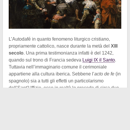
L’Autodafé in quanto fenomeno liturgico cristiano,
propriamente cattolico, nasce durante la metà del
XIII
secolo
. Una prima testimonianza infatti è del 1242,
quando sul trono di Francia sedeva
Luigi IX il Santo
.
Tuttavia nell’immaginario comune il cerimoniale
appartiene alla cultura iberica. Sebbene l’
acto de fe
(in
spagnolo) sia a tutti gli effetti un particolarismo
dell’Sant’Uffizio, esso in realtà lo precede di circa due
secoli, come dimostrano gli eventi parigini. Fatta
questa dovuta premessa di carattere cronologico,
rispondiamo alla domanda delle domande: come si
svolgeva un Autodafé, anche noto col latino
sermo
generalis
?