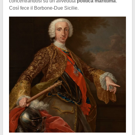
concentrandosi su un’avveduta
politica marittima
.
Così fece il Borbone-Due Sicilie.