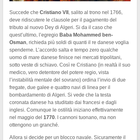
Succede che
Cristiano VII
, salito al trono nel 1766,
deve ridiscutere le clausole per il pagamento del
tributo al nuovo Dey di Algeri. Si da il caso che
quest’ultimo, l’egregio
Baba Mohammed ben-
Osman
, richieda più soldi di quanti il re danese voglia
spenderne. L’accordo salta e tempo zero qualche
uomo di mare danese finisce nei mercati tripolitani,
sotto veste di schiavo. Così re Cristiano (in realtà il suo
medico, vero detentore del potere regio, vista
l’instabilità mentale del sovrano) ordina l’invio di due
fregate, due galee e quattro navi di linea per il
bombardamento di Algeri. Si vede che la testa
coronata danese ha studitato dai francesi e dagli
inglesi. Comunque le ostilità iniziano effettivamente
nel maggio del
1770
. I cannoni tuonano, ma non
ottengono un granché.
Allora si decide per un blocco navale. Sicuramente il