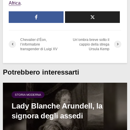
Africa
.
Chevalier d’Éon,
Un’ombra breve sotto il
l’informatore
cappio della strega
transgender di Luigi XV
Ursula Kemp
Potrebbero interessarti
STORIA MODERNA
Lady Blanche Arundell, la
signora degli assedi