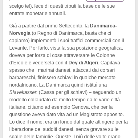
scelgo te!), fece di questi tributi la base delle sue
entrate monetarie annuali.
Già a partire dal primo Settecento, la
Danimarca-
Norvegia
(o Regno di Danimarca, basta che ci
capiamo) implementò i suoi traffici commerciali con il
Levante. Per farlo, vista la sua posizione geografica,
doveva per forza di cose attraversare le Colonne
d’Ercole e vedersela con il
Dey di Algeri
. Capitava
spesso che i marinai danesi, attaccati dai corsari
barbareschi, finissero schiavi in qualche mercato
nordafricano. La Danimarca quindi istituì una
Slavekassen
(Cassa per gli schiavi) – seguendo un
modello collaudato da molto tempo dalle varie città
italiane, citiamo ad esempio Genova, che per la
questione aveva dato vita ad un Magistrato apposito.
Lo dice il nome: era un fondo dal quale attingere per la
liberazione dei sudditi danesi, senza gravare sulle
spalle delle famiglie. Queste il più delle volte erano