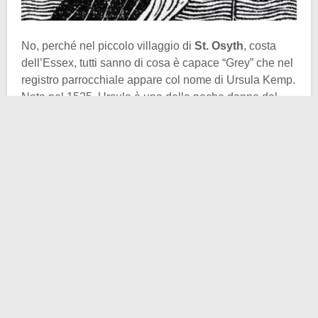
No, perché nel piccolo villaggio di
St. Osyth
, costa
dell’Essex, tutti sanno di cosa è capace “Grey” che nel
registro parrocchiale appare col nome di Ursula Kemp.
Nata nel 1525, Ursula è una delle poche donne del
borgo, quindi fin da subito si rimbocca le maniche e
aiuta come può nelle faccende comunitarie “sensibili”.
Crescendo impara a creare delle miscele curative,
composti medicinali, studia le erbe. È pericoloso per
quel tempo, ma nessuno dice nulla fin quando è lei a
fare del bene per il villaggio.
La sapienza botanica e la conoscenza dei principi
attivi elevano lo status di Ursula, che diventa ben
presto un’affermata fattucchiera. Dice di poter lanciare
degli incantesimi in grado di allontanare il male e, al
contempo, opera come
ostetrica
nei momenti del
bisogno. Ecco, il termine a noi appare inequivocabile,