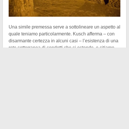
Una simile premessa serve a sottolineare un aspetto al
quale teniamo particolarmente. Kusch afferma – con
disarmante certezza in alcuni casi – l’esistenza di una
rete sotterranea di condotti che si estende, e citiamo,
“
dalla Scozia fino alla Turchia
“. L’esperto ribadisce
come ci siano degli anelli di congiunzione ancora
nascosti (in attesa di essere scoperti?), ma come la
teoria generale del
collegamento sotterraneo
tra
civiltà antiche sia quantomeno plausibile. Affascinante
pensarlo, senz’altro, così come riteniamo agevole
formulare una teoria simile quando nell’alta
Mesopotamia ci sono siti straordinari che stravolgono
le nostre conoscenze su quel passato. Ogni riferimento
al duo
Göbekli Tepe
–
Karahan Tepe
è puramente
casuale.