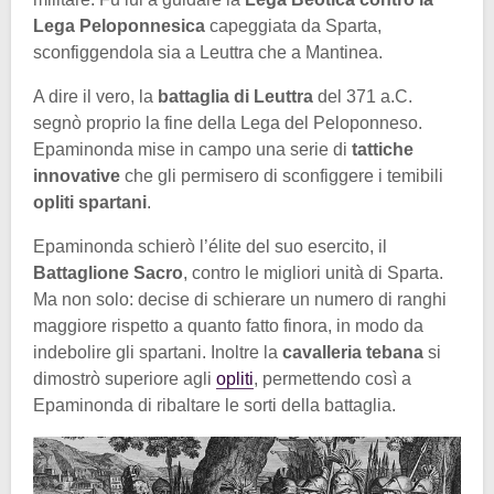
Lega Peloponnesica
capeggiata da Sparta,
sconfiggendola sia a Leuttra che a Mantinea.
A dire il vero, la
battaglia di Leuttra
del 371 a.C.
segnò proprio la fine della Lega del Peloponneso.
Epaminonda mise in campo una serie di
tattiche
innovative
che gli permisero di sconfiggere i temibili
opliti spartani
.
Epaminonda schierò l’élite del suo esercito, il
Battaglione Sacro
, contro le migliori unità di Sparta.
Ma non solo: decise di schierare un numero di ranghi
maggiore rispetto a quanto fatto finora, in modo da
indebolire gli spartani. Inoltre la
cavalleria tebana
si
dimostrò superiore agli
opliti
, permettendo così a
Epaminonda di ribaltare le sorti della battaglia.