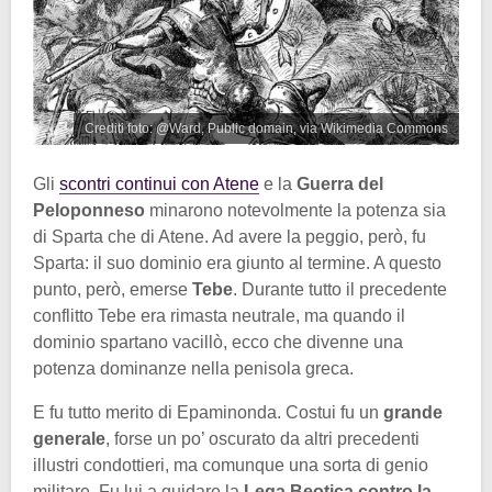
Crediti foto: @Ward, Public domain, via Wikimedia Commons
Gli
scontri continui con Atene
e la
Guerra del
Peloponneso
minarono notevolmente la potenza sia
di Sparta che di Atene. Ad avere la peggio, però, fu
Sparta: il suo dominio era giunto al termine. A questo
punto, però, emerse
Tebe
. Durante tutto il precedente
conflitto Tebe era rimasta neutrale, ma quando il
dominio spartano vacillò, ecco che divenne una
potenza dominanze nella penisola greca.
E fu tutto merito di Epaminonda. Costui fu un
grande
generale
, forse un po’ oscurato da altri precedenti
illustri condottieri, ma comunque una sorta di genio
militare. Fu lui a guidare la
Lega Beotica contro la