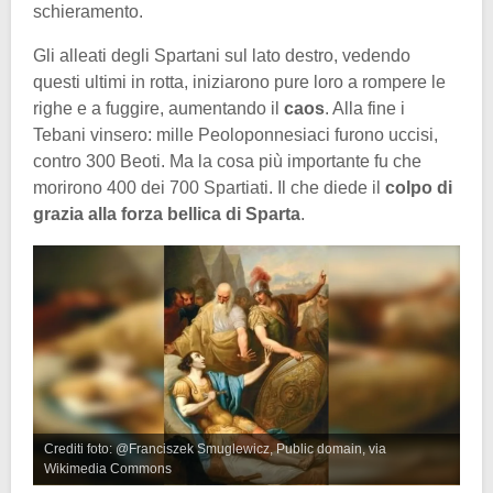
schieramento.
Gli alleati degli Spartani sul lato destro, vedendo
questi ultimi in rotta, iniziarono pure loro a rompere le
righe e a fuggire, aumentando il
caos
. Alla fine i
Tebani vinsero: mille Peoloponnesiaci furono uccisi,
contro 300 Beoti. Ma la cosa più importante fu che
morirono 400 dei 700 Spartiati. Il che diede il
colpo di
grazia alla forza bellica di Sparta
.
Crediti foto: @Franciszek Smuglewicz, Public domain, via
Wikimedia Commons