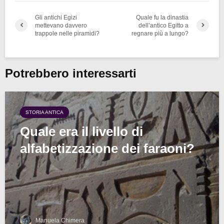
Gli antichi Egizi
Quale fu la dinastia
mettevano davvero
dell’antico Egitto a
trappole nelle piramidi?
regnare più a lungo?
Potrebbero interessarti
STORIA ANTICA
Quale era il livello di
alfabetizzazione dei faraoni?
Manuela Chimera