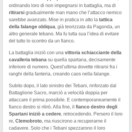
ordinando loro di non impegnarsi in battaglia, ma di
ritirarsi
gradualmente man mano che l’attacco nemico
sarebbe avanzato. Mise in pratica in atto la
tattica
della falange obliqua
, già teorizzata da Pagonda, un
altro generale tebano. Ma fu tutta sua l’idea di evitare
del tutto lo scontro da un fianco.
La battaglia iniziò con una
vittoria schiacciante della
cavalleria tebana
su quella spartana, decisamente
inferiore di numero. Quest’ultima dovette ritirarsi fra i
ranghi della fanteria, creando caos nella falange.
Subito dopo, il lato sinistro dei Tebani, rinforzato dal
Battaglione Sacro, marciò a velocità doppia per
attaccare il prima possibile. E contemporaneamente il
fianco destro si ritirò. Alla fine, il
fianco destro degli
Spartani iniziò a cedere
, retrocedendo. Persero il loro
re,
Clemobroto
, ma riuscirono a recuperarne il
cadavere. Solo che i Tebani spezzarono il loro