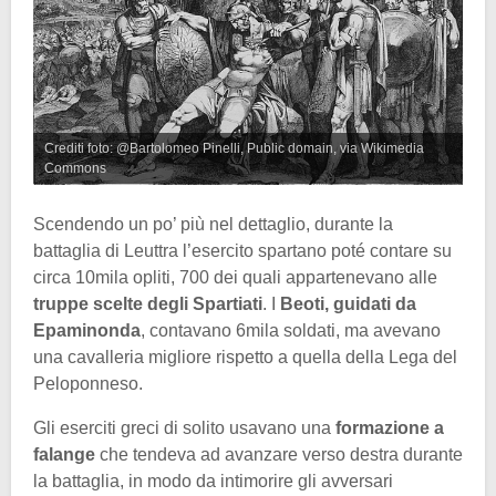
Crediti foto: @Bartolomeo Pinelli, Public domain, via Wikimedia
Commons
Scendendo un po’ più nel dettaglio, durante la
battaglia di Leuttra l’esercito spartano poté contare su
circa 10mila opliti, 700 dei quali appartenevano alle
truppe scelte degli Spartiati
. I
Beoti, guidati da
Epaminonda
, contavano 6mila soldati, ma avevano
una cavalleria migliore rispetto a quella della Lega del
Peloponneso.
Gli eserciti greci di solito usavano una
formazione a
falange
che tendeva ad avanzare verso destra durante
la battaglia, in modo da intimorire gli avversari