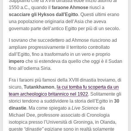
Sappiamo che la XVIII dinastia ebbe inizio attorno al
1550 a.C., quando il
faraone Ahmose
riuscì a
scacciare gli Hyksos dall’Egitto
. Questi ultimi erano
una popolazione originaria dell’Asia che aveva
governato parte dell’antico Egitto per più di un secolo.
I sovrano che succedettero ad Ahmose riuscirono ad
ampliare progressivamente il territorio controllato
dall’Egitto, fino a trasformarlo in un vero e proprio
impero
che si estendeva da quello che oggi è il Sudan
fino all’odierna Siria.
Fra i faraoni più famosi della XVIII dinastia troviamo, di
sicuro,
Tutankhamon
,
la cui tomba fu scoperta da un
team archeologico britannico nel 1922
. Solitamente gli
storici tendono a suddividere la storia dell’Egitto in
30
dinastie
. Ma come spiegato a
Live Science
da
Michael Dee, professore associato di Cronologia
isotopica presso l’Università di Groninga, in Olanda,
queste
“dinastie”
egiziane sono in realtà solamente