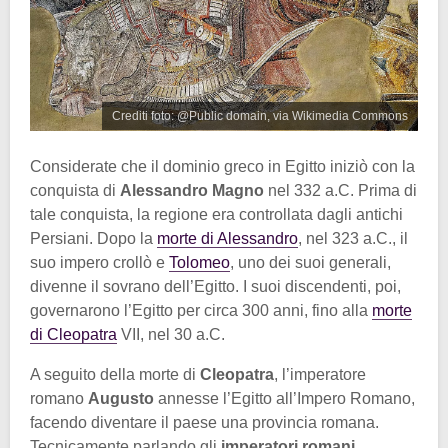
Crediti foto: @Public domain, via Wikimedia Commons
Considerate che il dominio greco in Egitto iniziò con la
conquista di
Alessandro Magno
nel 332 a.C. Prima di
tale conquista, la regione era controllata dagli antichi
Persiani. Dopo la
morte di Alessandro
, nel 323 a.C., il
suo impero crollò e
Tolomeo
, uno dei suoi generali,
divenne il sovrano dell’Egitto. I suoi discendenti, poi,
governarono l’Egitto per circa 300 anni, fino alla
morte
di Cleopatra
VII, nel 30 a.C.
A seguito della morte di
Cleopatra
, l’imperatore
romano
Augusto
annesse l’Egitto all’Impero Romano,
facendo diventare il paese una provincia romana.
Tecnicamente parlando gli
imperatori romani