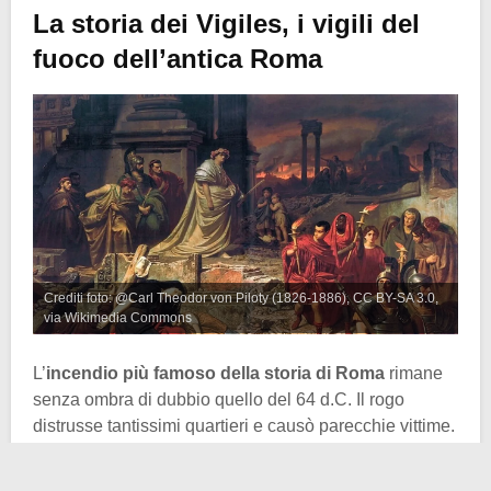
La storia dei Vigiles, i vigili del
fuoco dell’antica Roma
Crediti foto: @Carl Theodor von Piloty (1826-1886), CC BY-SA 3.0,
via Wikimedia Commons
L’
incendio più famoso della storia di Roma
rimane
senza ombra di dubbio quello del 64 d.C. Il rogo
distrusse tantissimi quartieri e causò parecchie vittime.
Fra l’altro
la colpa dell’incendio fu attribuita
all’imperatore Nerone
, anche se
la storia è alquanto