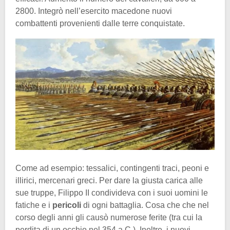
2800. Integrò nell’esercito macedone nuovi
combattenti provenienti dalle terre conquistate.
Come ad esempio: tessalici, contingenti traci, peoni e
illirici, mercenari greci. Per dare la giusta carica alle
sue truppe, Filippo II condivideva con i suoi uomini le
fatiche e i
pericoli
di ogni battaglia. Cosa che che nel
corso degli anni gli causò numerose ferite (tra cui la
perdita di un occhio nel 354 a.C.). Inoltre, i nuovi