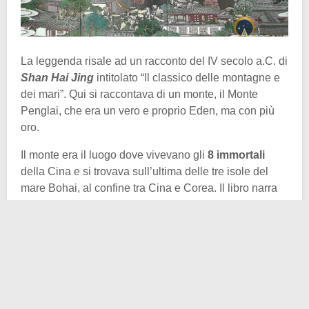
La leggenda risale ad un racconto del IV secolo a.C. di
Shan Hai Jing
intitolato “Il classico delle montagne e
dei mari”. Qui si raccontava di un monte, il Monte
Penglai, che era un vero e proprio Eden, ma con più
oro.
Il monte era il luogo dove vivevano gli
8 immortali
della Cina e si trovava sull’ultima delle tre isole del
mare Bohai, al confine tra Cina e Corea. Il libro narra
di gioielli e pietre preziose in abbondanza che
crescevano sugli alberi. I palazzi erano di oro e di
argento e le ciotole del riso ed i bicchieri di vino non
erano mai vuoti. Mangiare i frutti dell’isola rendeva
inoltre immortali e, come se non bastasse, il dolore e
l’inverno non erano presenti sull’isola.