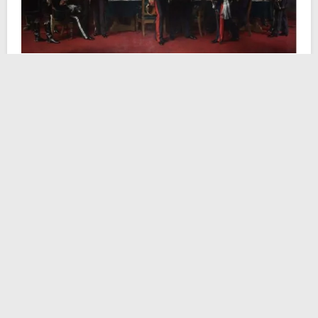
La cosiddetta “
Questione d’Oriente
“, ossia il destino
dei multietnici territori controllati dal declinante
Impero
Ottomano
, costituisce un motivo di acceso scontro fra
le principali potenze europee dell’epoca. In particolare,
la questione più spinosa è quella concernente i
Balcani
, regione assai strategica per il controllo delle
rotte commerciali lungo il
Danubio
e gli
stretti del
Bosforo e dei Dardanelli
.
Inoltre, la diffusione dei sentimenti nazionali ha acceso
una vera e propria polveriera nella zona, mosaico di
etnie desiderose di giungere all’indipendenza vista la
debolezza del governo turco che già nel 1829 aveva
dovuto concederla ai Greci. Fra il 1875 e il 1876,
infatti, deflagrano una serie di rivolte nei Balcani,