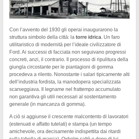
Con l’avvento del 1930 gli operai inaugurarono la
struttura simbolo della città: la
torre idrica
. Un faro
utilitaristico di modernità per l’ideale civilizzatore di
Ford. Ai successi di facciata non seguivano progressi
concreti, anzi, il contrario. Il processo di ripulitura della
giungla circostante per le piantagioni di gomma
procedeva a rilento. Nonostante i salari tipicamente alti
dell’industria fordista, la manodopera specializzata
scarseggiava. Il legname nel frattempo accumulato
non garantiva gli utili necessari al sostentamento
generale (in mancanza di gomma).
A ciò si aggiunse il crescente malcontento di lavoratori
(estenuati e affatto tutelati) e stampa (un tempo
amichevole, ora decisamente indispettita dai ritardi
sulla tabella di marcia). Oxholm saltò e dopo di lui