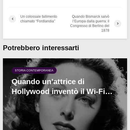
Un colossale fallimento
Quando Bismarck salvò
chiamato “Fordlandia”
l’Europa dalla guerra: il
Congresso di Berlino del
1878
Potrebbero interessarti
STORIA CONTEMPORANEA
Quando un’attrice di
Hollywood inventò il Wi-Fi…