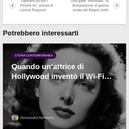
“Operarsi da soli?
Una gaffe “mondiale”: la
Perché no”, parola di
dichiarazione di guerra
Leonid Rogozov
errata del Regno Unito
Potrebbero interessarti
STORIA CONTEMPORANEA
Quando un’attrice di
Hollywood inventò il Wi-Fi…
Alessandro Marinucci