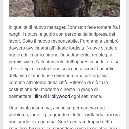
In qualità di nuovo manager, Johnston fece tornare fra i
ranghi i riottosi e guidò con personalità la ripresa dei
lavori. Sotto il nuovo responsabile, Fordlandia sembrò
davvero avvicinarsi all’ideale fordista. Nuove strade e
nuovi edifici arricchirono l’insediamento; regole più
permissive e l’allentamento dell’oppressione fecero sì
che i tempi di costruzione si accorciassero. I benefici
della vita statunitense divennero una prerogativa
comune all’interno della città. Riflesso di ciò fu la
costruzione del moderno cinema in grado di
trasmettere
i film di Hollywood
ogni settimana.
Una favola insomma, anche se permaneva una
problema, forse il più grande di tutti: Fordlandia ancora
non produceva gomma. Senza entrare troppo nello
specifico, bisogna comprendere come le piantagioni di