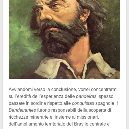
Avviandomi verso la conclusione, vorrei concentrarmi
sull’eredità dell’esperienza delle
bandeiras
, spesso
passate in sordina rispetto alle
conquistas
spagnole. I
Bandeirantes
furono responsabili della scoperta di
ricchezze minerarie e, insieme ai missionari,
dell’ampliamento territoriale del Brasile centrale e