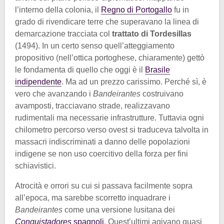
l’interno della colonia, il
Regno di Portogallo
fu in
grado di rivendicare terre che superavano la linea di
demarcazione tracciata col
trattato di Tordesillas
(1494). In un certo senso quell’atteggiamento
propositivo (nell’ottica portoghese, chiaramente) gettò
le fondamenta di quello che oggi è il
Brasile
indipendente
. Ma ad un prezzo carissimo. Perché sì, è
vero che avanzando i
Bandeirantes
costruivano
avamposti, tracciavano strade, realizzavano
rudimentali ma necessarie infrastrutture. Tuttavia ogni
chilometro percorso verso ovest si traduceva talvolta in
massacri indiscriminati a danno delle popolazioni
indigene se non uso coercitivo della forza per fini
schiavistici.
Atrocità e orrori su cui si passava facilmente sopra
all’epoca, ma sarebbe scorretto inquadrare i
Bandeirantes
come una versione lusitana dei
Conquistadores
spagnoli
. Quest’ultimi agivano quasi