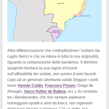
Altra differenziazione che contraddistinse i lusitani dai
cugini iberici e che va intesa in tutta la sua originalità,
riguarda la composizione delle
bandeiras
. Il dominio
spagnolo fondava la sua ragion d’essere
sull’affidabilità dei soldati, veri uomini d’armi facenti
capo ad un generale altrettanto valido (leggasi i soliti
nomi:
Hernán Cortés
,
Francisco Pizarro
, Diego de
Almagro,
Vasco Núñez de Balboa
, ecc.). Al contrario
tra i
Bandeirantes
, che non sempre sapevano
maneggiare spade e armi da fuoco, non vigevano
distinzioni etniche o religiose. Ciò va detto, pur