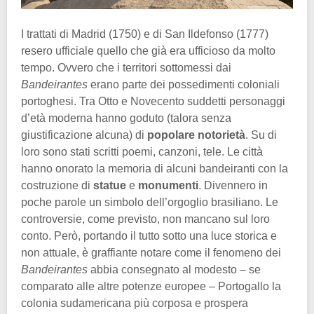
I trattati di Madrid (1750) e di San Ildefonso (1777)
resero ufficiale quello che già era ufficioso da molto
tempo. Ovvero che i territori sottomessi dai
Bandeirantes
erano parte dei possedimenti coloniali
portoghesi. Tra Otto e Novecento suddetti personaggi
d’età moderna hanno goduto (talora senza
giustificazione alcuna) di
popolare notorietà
. Su di
loro sono stati scritti poemi, canzoni, tele. Le città
hanno onorato la memoria di alcuni bandeiranti con la
costruzione di
statue
e
monumenti
. Divennero in
poche parole un simbolo dell’orgoglio brasiliano. Le
controversie, come previsto, non mancano sul loro
conto. Però, portando il tutto sotto una luce storica e
non attuale, è graffiante notare come il fenomeno dei
Bandeirantes
abbia consegnato al modesto – se
comparato alle altre potenze europee – Portogallo la
colonia sudamericana più corposa e prospera