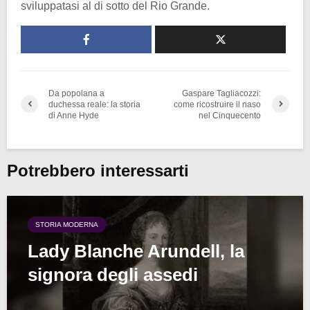
sviluppatasi al di sotto del Rio Grande.
Da popolana a
Gaspare Tagliacozzi:
duchessa reale: la storia
come ricostruire il naso
di Anne Hyde
nel Cinquecento
Potrebbero interessarti
STORIA MODERNA
Lady Blanche Arundell, la
signora degli assedi