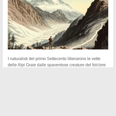
I naturalisti del primo Settecento liberarono le vette
delle Alpi Graie dalle spaventose creature del folclore
popolare, spianando al contempo la strada per una
futura scalata. Un primo tentativo degno di nota fu
quello dell’inglese
William Windham Senior
.
L’esploratore nonché scrittore britannico – padre di un
omonimo figlio noto per essere stato Segretario della
guerra e delle colonie per la Corona durante l’età
napoleonica – nel 1741 partì da
Ginevra
con
l’intenzione di esplorare la valle dell’Arve, in