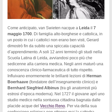
Come anticipato, van Swieten nacque a
Leida
il
7
maggio 1700
. Di famiglia alto-borghese e cattolica, in
un posto in cui i cattolici non erano ben visti, Gerard
dimostrò fin da subito una spiccata capacità
d’apprendimento. A soli 12 anni terminò gli studi nella
Scuola Latina di Leida, avviandosi poco più che
sedicenne alla carriera medica. Negli anni maturò una
conoscenza clinico-farmaceutica di tutto rispetto.
Influivano enormemente le brillanti lezioni di
Herman
Boerhaave
(fondatore dell’insegnamento clinico) e
Bernhard Siegfried Albinus
(tra gli anatomisti più
estrosi d’epoca moderna). Nel 1727 il giovane aprì uno
studio medico nella sontuosa cittadina bagnata dalle
placide acque del
Vecchio Reno
. Per via della sua
confessione religiosa non ottenne mai la cattedra