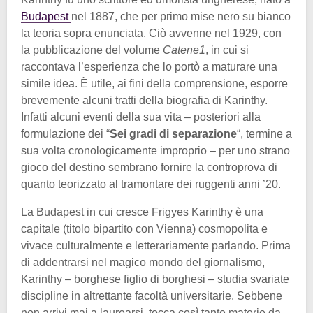
Budapest
nel 1887, che per primo mise nero su bianco
la teoria sopra enunciata. Ciò avvenne nel 1929, con
la pubblicazione del volume
Catene1
, in cui si
raccontava l’esperienza che lo portò a maturare una
simile idea. È utile, ai fini della comprensione, esporre
brevemente alcuni tratti della biografia di Karinthy.
Infatti alcuni eventi della sua vita – posteriori alla
formulazione dei “
Sei gradi di separazione
“, termine a
sua volta cronologicamente improprio – per uno strano
gioco del destino sembrano fornire la controprova di
quanto teorizzato al tramontare dei ruggenti anni ’20.
La Budapest in cui cresce Frigyes Karinthy è una
capitale (titolo bipartito con Vienna) cosmopolita e
vivace culturalmente e letterariamente parlando. Prima
di addentrarsi nel magico mondo del giornalismo,
Karinthy – borghese figlio di borghesi – studia svariate
discipline in altrettante facoltà universitarie. Sebbene
non arrivi mai a laurearsi, tocca così tante materie da