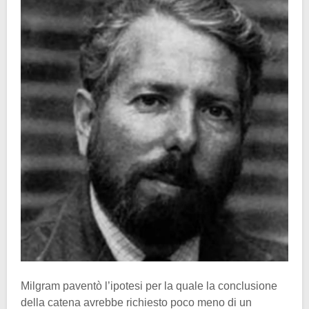
Milgram paventò l’ipotesi per la quale la conclusione
della catena avrebbe richiesto poco meno di un