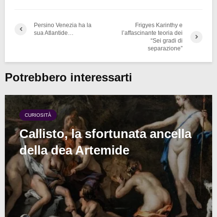
Persino Venezia ha la
Frigyes Karinthy e
sua Atlantide…
l’affascinante teoria dei
“Sei gradi di
separazione”
Potrebbero interessarti
CURIOSITÀ
Callisto, la sfortunata ancella
della dea Artemide