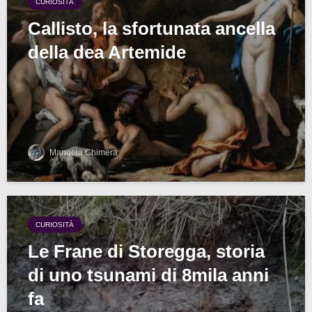
CURIOSITÀ
Callisto, la sfortunata ancella
della dea Artemide
Manuela Chimera
CURIOSITÀ
Le Frane di Storegga, storia
di uno tsunami di 8mila anni
fa