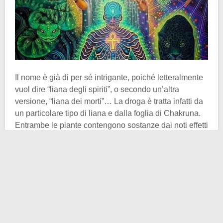
Il nome è già di per sé intrigante, poiché letteralmente
vuol dire “liana degli spiriti”, o secondo un’altra
versione, “liana dei morti”… La droga è tratta infatti da
un particolare tipo di liana e dalla foglia di Chakruna.
Entrambe le piante contengono sostanze dai noti effetti
allucinogeni: le liane dell’Ayahuasca presentano un
effetto simile a quello prodotto dal consumo di alcolici,
mentre invece la composizione delle foglie di
Chakruna
le rende più simili all’
LSD
. L’assunzione
dell’Ayahuasca può rivelarsi estremamente pericolosa,
specialmente se non è accompagnata dalla guida di
un esperto.