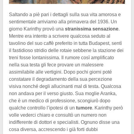
Saltando a piè pari i dettagli sulla sua vita amorosa e
sentimentale arriviamo alla primavera del 1936. Un
giorno Karinthy provò una
stranissima sensazione
.
Mentre era intento a scrivere qualcosa seduto al
tavolino del suo caffè preferito in tutta Budapest, sentì
il fastidioso stridio delle rotaie sebbene la stazione dei
treni fosse lontanissima. Il rumore così amplificato
nella sua testa gli fece provare un malessere
assimilabile alle vertigini. Dopo pochi giorni poté
constatare il degradamento della sua percezione
visiva nonché degli allucinanti mal di testa. Qualcosa
non andava per il verso giusto. Sua moglie Aranka,
che è un medico di professione, scongiurò dopo
qualche controllo l’ipotesi di un
tumore
. Karinthy però
volle vederci chiaro e consultò un numero non
indifferente di dottori e specialisti. Ognuno disse una
cosa diversa, accrescendo i già forti dubbi