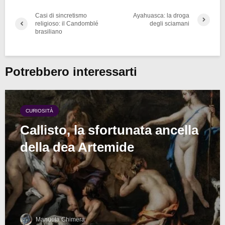
Casi di sincretismo
Ayahuasca: la droga
religioso: il Candomblé
degli sciamani
brasiliano
Potrebbero interessarti
CURIOSITÀ
Callisto, la sfortunata ancella
della dea Artemide
Manuela Chimera