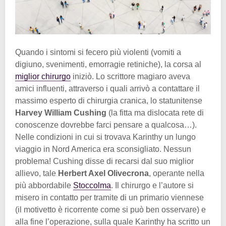
Quando i sintomi si fecero più violenti (vomiti a
digiuno, svenimenti, emorragie retiniche), la corsa al
miglior chirurgo
iniziò. Lo scrittore magiaro aveva
amici influenti, attraverso i quali arrivò a contattare il
massimo esperto di chirurgia cranica, lo statunitense
Harvey William Cushing
(la fitta ma dislocata rete di
conoscenze dovrebbe farci pensare a qualcosa…).
Nelle condizioni in cui si trovava Karinthy un lungo
viaggio in Nord America era sconsigliato. Nessun
problema! Cushing disse di recarsi dal suo miglior
allievo, tale
Herbert Axel Olivecrona
, operante nella
più abbordabile
Stoccolma
. Il chirurgo e l’autore si
misero in contatto per tramite di un primario viennese
(il motivetto è ricorrente come si può ben osservare) e
alla fine l’operazione, sulla quale Karinthy ha scritto un