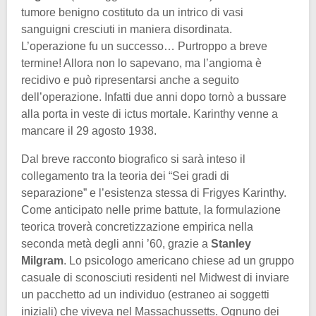
tumore benigno costituto da un intrico di vasi
sanguigni cresciuti in maniera disordinata.
L’operazione fu un successo… Purtroppo a breve
termine! Allora non lo sapevano, ma l’angioma è
recidivo e può ripresentarsi anche a seguito
dell’operazione. Infatti due anni dopo tornò a bussare
alla porta in veste di ictus mortale. Karinthy venne a
mancare il 29 agosto 1938.
Dal breve racconto biografico si sarà inteso il
collegamento tra la teoria dei “Sei gradi di
separazione” e l’esistenza stessa di Frigyes Karinthy.
Come anticipato nelle prime battute, la formulazione
teorica troverà concretizzazione empirica nella
seconda metà degli anni ’60, grazie a
Stanley
Milgram
. Lo psicologo americano chiese ad un gruppo
casuale di sconosciuti residenti nel Midwest di inviare
un pacchetto ad un individuo (estraneo ai soggetti
iniziali) che viveva nel Massachussetts. Ognuno dei