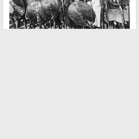
La rivolta del Maji Maji fu una ribellione di tipo rurale
avvenuta nell’Africa Orientale Tedesca tra il 1905 e il
1907. L’insurrezione interessò la colonia del
Tanganica
, oggi l’odierna Tanzania. L’Africa Orientale
Tedesca era nata nel 1885 e la Germania aveva
impresso ai propri possedimenti un governo feroce,
totalmente improntato allo sfruttamento commerciale. I
tedeschi beneficiarono rapidamente di un grande
profitto economico, ottenuto principalmente attraverso
l’implementazione del
lavoro forzato nelle piantagioni
.