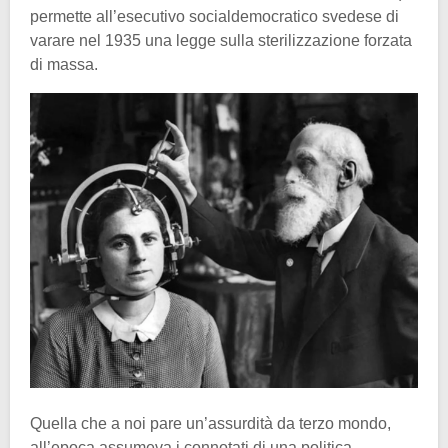
permette all’esecutivo socialdemocratico svedese di
varare nel 1935 una legge sulla sterilizzazione forzata
di massa.
Quella che a noi pare un’assurdità da terzo mondo,
all’epoca assumeva i connotati di una politica