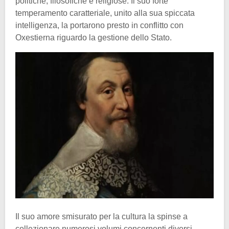
politiche, filosofiche e religiose. Il suo forte
temperamento caratteriale, unito alla sua spiccata
intelligenza, la portarono presto in conflitto con
Oxestierna riguardo la gestione dello Stato.
Il suo amore smisurato per la cultura la spinse a
collezionare numerosi volumi concernenti diversi