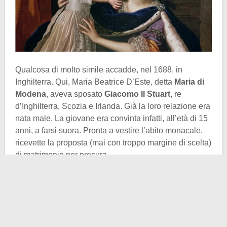
Qualcosa di molto simile accadde, nel 1688, in
Inghilterra. Qui, Maria Beatrice D’Este, detta
Maria di
Modena
, aveva sposato
Giacomo II Stuart
, re
d’Inghilterra, Scozia e Irlanda. Già la loro relazione era
nata male. La giovane era convinta infatti, all’età di 15
anni, a farsi suora. Pronta a vestire l’abito monacale,
ricevette la proposta (mai con troppo margine di scelta)
di matrimonio per procura.
Il problema principale era che Giacomo aveva 40 anni
al momento del matrimonio, 25 in più di Maria. Il
divario d’età risultò essere il male minore dinnanzi alle
problematiche salutari del re. Giacomo aveva la faccia
rovinata dal
vaiolo
. Non proprio un bell’aspetto. Si