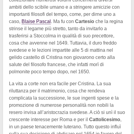
ambiti dello scibile umano e a stringere amicizie con
importanti filosofi del tempo, come, per dirne uno a
caso,
Blaise Pascal
. Ma fu con
Cartesio
che la regina
strinse il legame più stretto, tanto da invitarlo a
trasferirsi a Stoccolma in qualità di suo precettore,
cosa che avvenne nel 1649. Tuttavia, il duro freddo
svedese e le lezioni impartite alle 5 di mattina nel
gelido castello di Cristina non giovarono certo alla
salute del filosofo francese, che infatti morì di
polmonite poco tempo dopo, nel 1650.
La vita a corte non era facile per Cristina. La sua
riluttanza per il matrimonio, cosa che rendeva
complicata la successione, le sue ingenti spese e la
promozione di numerose personalità non nobili la
resero invisa all’aristocrazia svedese. A ciò si unì il suo
crescente interesse per Roma e per il
Cattolicesimo
,
in un paese tenacemente luterano. Tutto questo influì
sulla sua decisione di abdicare nel 1654 in favore del