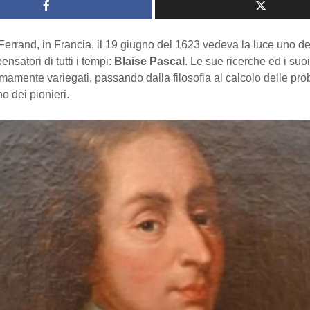
errand, in Francia, il 19 giugno del 1623 vedeva la luce uno de
pensatori di tutti i tempi:
Blaise Pascal
. Le sue ricerche ed i suoi
mamente variegati, passando dalla filosofia al calcolo delle proba
no dei pionieri.