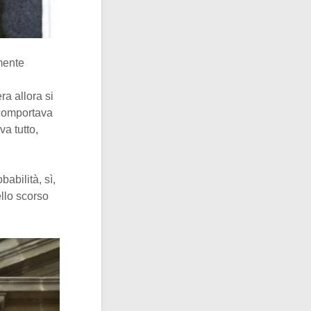
mente
a allora si
 comportava
a tutto,
abilità, sì,
ello scorso