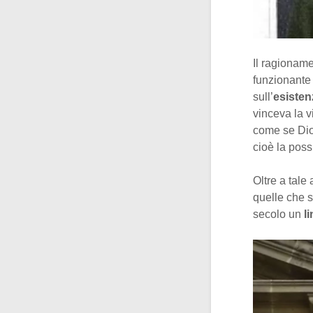
Il ragionam
funzionante
sull’
esisten
vinceva la v
come se Dio 
cioè la possi
Oltre a tale
quelle che s
secolo un
l