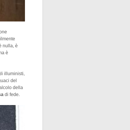
ione
bilmente
 nulla, è
ma è
i illuministi,
guaci del
alcolo della
sa
di fede.