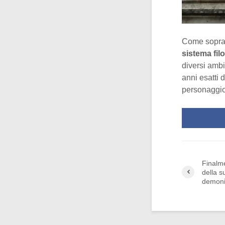
Come sopra d
sistema fi
diversi ambi
anni esatti
personaggio
Finalme
della s
demon