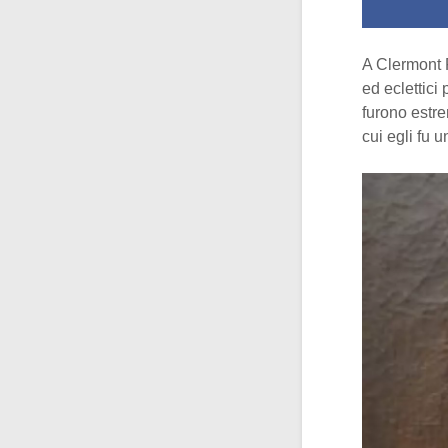
A Clermont F
ed eclettici 
furono estre
cui egli fu u