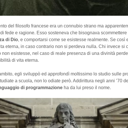
ento del filosofo francese era un connubio strano ma apparente
 di fede e ragione. Esso sosteneva che bisognava scommettere
za di Dio
, e comportarsi come se esistesse realmente. Se così er
ita eterna, in caso contrario non si perdeva nulla. Chi invece si
non esistesse, nel caso di reale presenza di una divinità perdev
bilità di vita eterna.
 ambito, egli sviluppò ed approfondì moltissimo lo studio sulle prob
tudiate a scuola, non lo odiate però. Addirittura negli anni ’70 d
inguaggio di programmazione
ha da lui preso il nome.