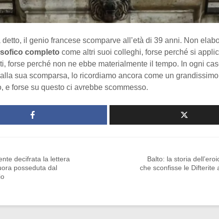
etto, il genio francese scomparve all’età di 39 anni. Non elab
losofico completo
come altri suoi colleghi, forse perché si appli
ti, forse perché non ne ebbe materialmente il tempo. In ogni cas
 dalla sua scomparsa, lo ricordiamo ancora come un grandissimo
, e forse su questo ci avrebbe scommesso.
nte decifrata la lettera
Balto: la storia dell’ero
uora posseduta dal
che sconfisse le Difterit
io