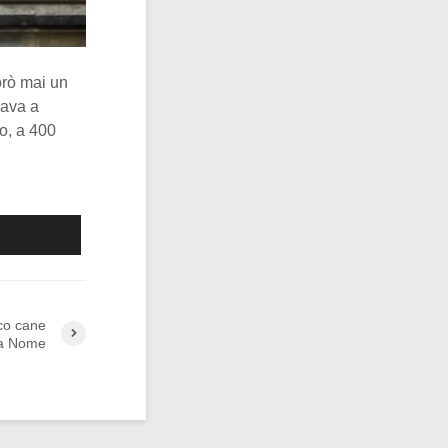
orò mai un
cava a
o, a 400
ico cane
e a Nome