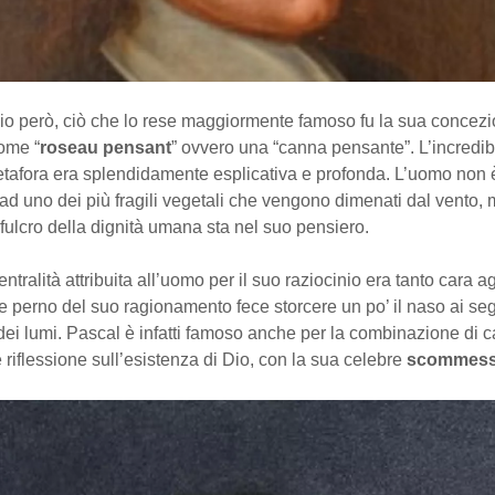
o però, ciò che lo rese maggiormente famoso fu la sua concez
ome “
roseau pensant
” ovvero una “canna pensante”. L’incredi
tafora era splendidamente esplicativa e profonda. L’uomo non è
d uno dei più fragili vegetali che vengono dimenati dal vento, 
 fulcro della dignità umana sta nel suo pensiero.
tralità attribuita all’uomo per il suo raziocinio era tanto cara agl
de perno del suo ragionamento fece storcere un po’ il naso ai se
i lumi. Pascal è infatti famoso anche per la combinazione di c
e riflessione sull’esistenza di Dio, con la sua celebre
scommes