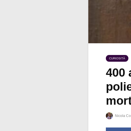
CURIOSITÀ
400 
poli
mort
Nicola Co