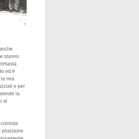
(anche
te stanno
rimasta
ato ed è
 la mia
zziali e per
prende la
o al
 cronista
i posizione
iciosamente