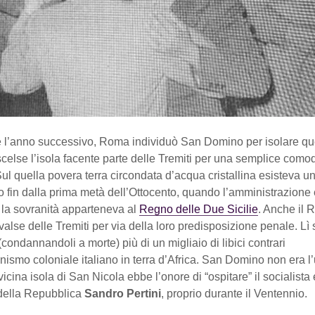
 e l’anno successivo, Roma individuò San Domino per isolare qu
 scelse l’isola facente parte delle Tremiti per una semplice comod
 Sul quella povera terra circondata d’acqua cristallina esisteva u
o fin dalla prima metà dell’Ottocento, quando l’amministrazione 
 la sovranità apparteneva al
Regno delle Due Sicilie
. Anche il 
vvalse delle Tremiti per via della loro predisposizione penale. Lì 
(condannandoli a morte) più di un migliaio di libici contrari
nismo coloniale italiano in terra d’Africa. San Domino non era l’
vicina isola di San Nicola ebbe l’onore di “ospitare” il socialista 
della Repubblica
Sandro Pertini
, proprio durante il Ventennio.