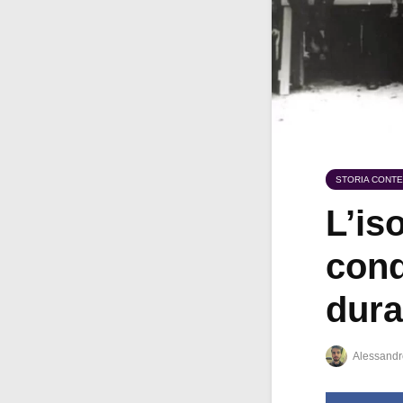
STORIA CONT
L’is
cond
dura
Alessandr