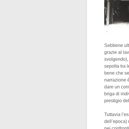
Sebbene ult
grazie al la
svolgendo), 
sepolta tra 
bene che se 
narrazione è
dare un cont
briga di ind
prestigio del
Tuttavia l’e
dell’epoca) 
nei confront