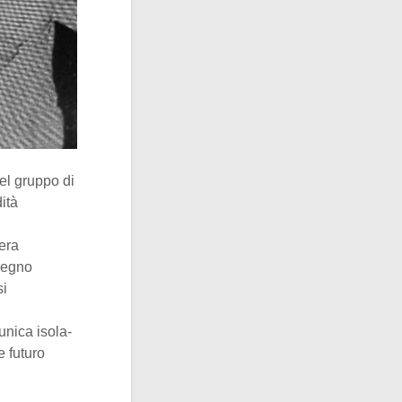
el gruppo di
ità
n
era
Regno
si
unica isola-
e futuro