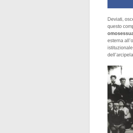
Deviati, osc
questo compo
omosessua
esterna all’
istituzional
dell’arcipela