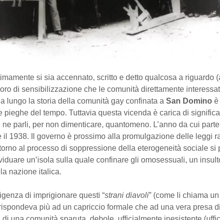
imamente si sia accennato, scritto e detto qualcosa a riguardo 
voro di sensibilizzazione che le comunità direttamente interessa
a lungo la storia della comunità gay confinata a
San Domino
è 
le pieghe del tempo. Tuttavia questa vicenda è carica di signific
ne parli, per non dimenticare, quantomeno. L’anno da cui parte
 il 1938. Il governo è prossimo alla promulgazione delle leggi ra
orno al processo di soppressione della eterogeneità sociale si 
ividuare un’isola sulla quale confinare gli omosessuali, un insult
la nazione italica.
sigenza di imprigionare questi “
strani diavoli
” (come li chiama un
rispondeva più ad un capriccio formale che ad una vera presa d
i di una comunità sparuta, debole, ufficialmente inesistente (uff