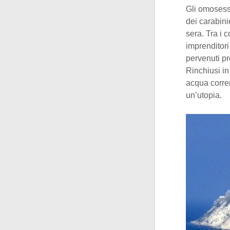
Gli omosess
dei carabini
sera. Tra i c
imprenditori
pervenuti pr
Rinchiusi in
acqua corren
un’utopia.