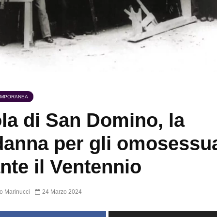
EMPORANEA
ola di San Domino, la
anna per gli omosessua
nte il Ventennio
o Marinucci
24 Marzo 2024