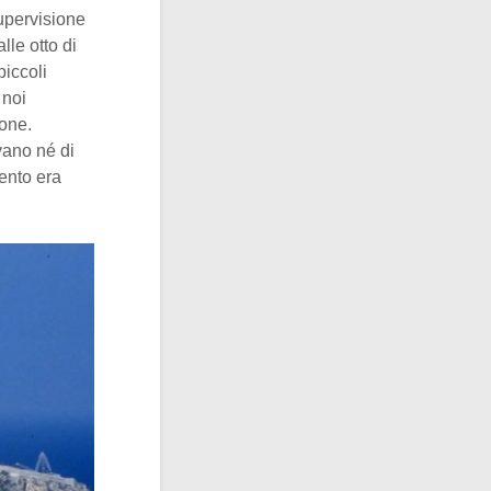
upervisione
lle otto di
piccoli
 noi
sone.
vano né di
ento era