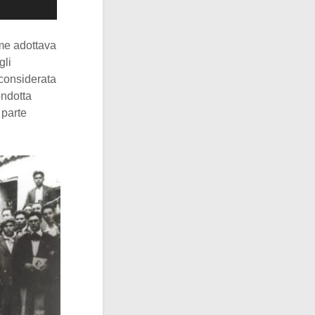
ime adottava
gli
 considerata
ondotta
 parte