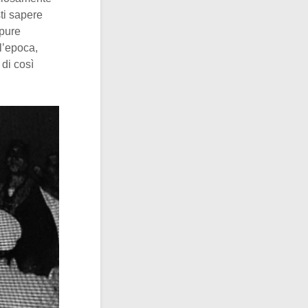
ti sapere
ppure
l’epoca,
 di così