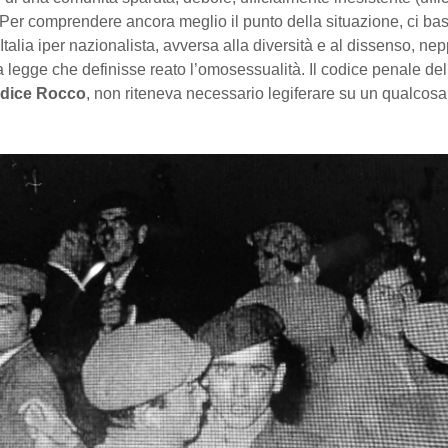
 Per comprendere ancora meglio il punto della situazione, ci bas
’Italia iper nazionalista, avversa alla diversità e al dissenso, ne
 legge che definisse reato l’omosessualità. Il codice penale del
dice Rocco
, non riteneva necessario legiferare su un qualcosa