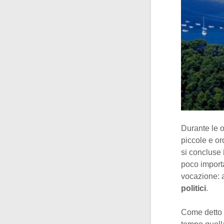
Durante le o
piccole e or
si concluse i
poco importa
vocazione: a
politici
.
Come detto a