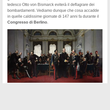
tedesco Otto von Bismarck eviterà il deflagrare dei
bombardamenti. Vediamo dunque che cosa accadde
in quelle caldissime giornate di 147 anni fa durante il
Congresso di Berlino
.
La cosiddetta “
Questione d’Oriente
“, ossia il destino
dei multietnici territori controllati dal declinante
Impero
Ottomano
, costituisce un motivo di acceso scontro fra
le principali potenze europee dell’epoca. In particolare,