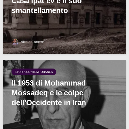
Casa Ipat’ev e il suo
smantellamento
Nicola Comerci
STORIA CONTEMPORANEA
Il 1953 di Mohammad
Mossadeq e le colpe
dell’Occidente in Iran