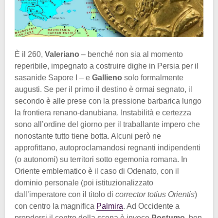
È il 260,
Valeriano
– benché non sia al momento
reperibile, impegnato a costruire dighe in Persia per il
sasanide Sapore I – e
Gallieno
solo formalmente
augusti. Se per il primo il destino è ormai segnato, il
secondo è alle prese con la pressione barbarica lungo
la frontiera renano-danubiana. Instabilità e certezza
sono all’ordine del giorno per il traballante impero che
nonostante tutto tiene botta. Alcuni però ne
approfittano, autoproclamandosi regnanti indipendenti
(o autonomi) su territori sotto egemonia romana. In
Oriente emblematico è il caso di Odenato, con il
dominio personale (poi istituzionalizzato
dall’imperatore con il titolo di
corrector totius Orientis
)
con centro la magnifica
Palmira
. Ad Occidente a
prendersi il centro della scena è invece
Postumo
, ben