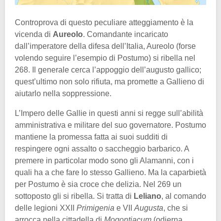
Controprova di questo peculiare atteggiamento è la
vicenda di
Aureolo
. Comandante incaricato
dall’imperatore della difesa dell’Italia, Aureolo (forse
volendo seguire l’esempio di Postumo) si ribella nel
268. Il generale cerca l’appoggio dell’augusto gallico;
quest’ultimo non solo rifiuta, ma promette a Gallieno di
aiutarlo nella soppressione.
L’Impero delle Gallie in questi anni si regge sull’abilità
amministrativa e militare del suo governatore. Postumo
mantiene la promessa fatta ai suoi sudditi di
respingere ogni assalto o saccheggio barbarico. A
premere in particolar modo sono gli Alamanni, con i
quali ha a che fare lo stesso Gallieno. Ma la caparbietà
per Postumo è sia croce che delizia. Nel 269 un
sottoposto gli si ribella. Si tratta di
Leliano
, al comando
delle legioni XXII
Primigenia
e VII
Augusta
, che si
arrocca nella cittadella di
Mogontiacum
(odierna