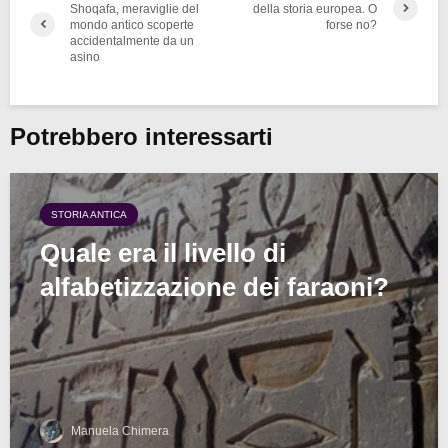
Shoqafa, meraviglie del
della storia europea. O
mondo antico scoperte
forse no?
accidentalmente da un
asino
Potrebbero interessarti
STORIA ANTICA
Quale era il livello di
alfabetizzazione dei faraoni?
Manuela Chimera