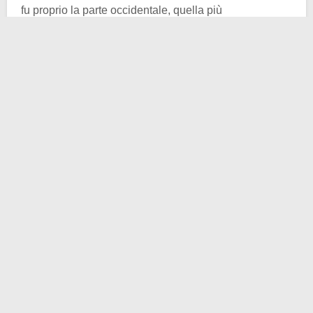
fu proprio la parte occidentale, quella più
economicamente in crisi, ad essere maggiormente
afflitta dalle invasioni barbariche. Qui, infatti, fra il 461
e il 476 si susseguirono una serie di imperatori privi di
effettivo potere, manovrati dai generali germanici
dell’esercito romano o dalla corte dell’Impero
d’Oriente.