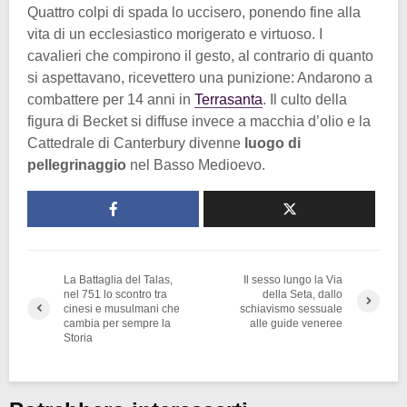
Quattro colpi di spada lo uccisero, ponendo fine alla
vita di un ecclesiastico morigerato e virtuoso. I
cavalieri che compirono il gesto, al contrario di quanto
si aspettavano, ricevettero una punizione: Andarono a
combattere per 14 anni in
Terrasanta
. Il culto della
figura di Becket si diffuse invece a macchia d’olio e la
Cattedrale di Canterbury divenne
luogo di
pellegrinaggio
nel Basso Medioevo.
La Battaglia del Talas,
Il sesso lungo la Via
nel 751 lo scontro tra
della Seta, dallo
cinesi e musulmani che
schiavismo sessuale
cambia per sempre la
alle guide veneree
Storia