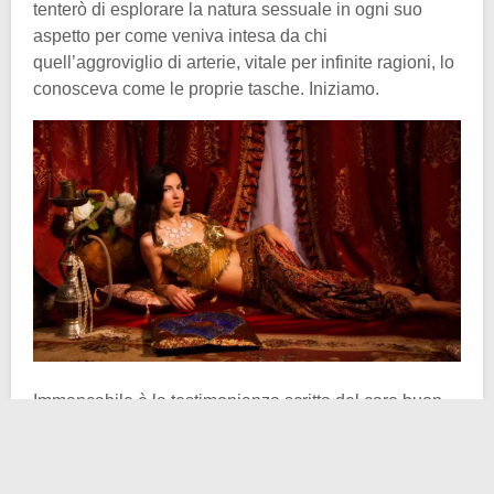
tenterò di esplorare la natura sessuale in ogni suo
aspetto per come veniva intesa da chi
quell’aggroviglio di arterie, vitale per infinite ragioni, lo
conosceva come le proprie tasche. Iniziamo.
Immancabile è la testimonianza scritta del caro buon
vecchio
Marco Polo
. Egli, descrivendo il
comportamento dei vari locandieri incontrati, sostiene
come parte integrante dell’offerta classica (vitto e