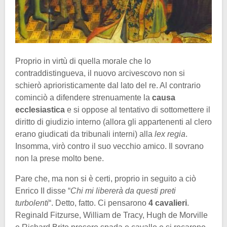
Proprio in virtù di quella morale che lo
contraddistingueva, il nuovo arcivescovo non si
schierò aprioristicamente dal lato del re. Al contrario
cominciò a difendere strenuamente la
causa
ecclesiastica
e si oppose al tentativo di sottomettere il
diritto di giudizio interno (allora gli appartenenti al clero
erano giudicati da tribunali interni) alla
lex regia
.
Insomma, virò contro il suo vecchio amico. Il sovrano
non la prese molto bene.
Pare che, ma non si è certi, proprio in seguito a ciò
Enrico II disse “
Chi mi libererà da questi preti
turbolenti
“. Detto, fatto. Ci pensarono
4 cavalieri
.
Reginald Fitzurse, William de Tracy, Hugh de Morville