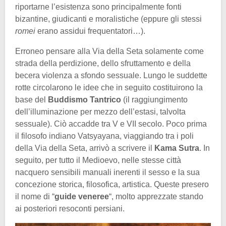
riportarne l’esistenza sono principalmente fonti
bizantine, giudicanti e moralistiche (eppure gli stessi
romei
erano assidui frequentatori…).
Erroneo pensare alla Via della Seta solamente come
strada della perdizione, dello sfruttamento e della
becera violenza a sfondo sessuale. Lungo le suddette
rotte circolarono le idee che in seguito costituirono la
base del
Buddismo Tantrico
(il raggiungimento
dell’illuminazione per mezzo dell’estasi, talvolta
sessuale). Ciò accadde tra V e VII secolo. Poco prima
il filosofo indiano Vatsyayana, viaggiando tra i poli
della Via della Seta, arrivò a scrivere il
Kama Sutra
. In
seguito, per tutto il Medioevo, nelle stesse città
nacquero sensibili manuali inerenti il sesso e la sua
concezione storica, filosofica, artistica. Queste presero
il nome di “
guide veneree
“, molto apprezzate stando
ai posteriori resoconti persiani.