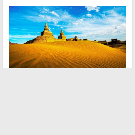
A fondare la città nel
1032
furono i
Tangut
(anche detti
Xia), popolo che si spartì il territorio cinese tra X e XIII
secolo. Ciò prima del travolgente avvento mongolo.
L’impero Tangut, rintracciabile tra le aride terre della
Cina nord-occidentale e della Mongolia meridionale,
fece di Khara-Khoto un fiorente centro di commercio e
cultura. Ma l’importanza della
Città Nera
era anche di
carattere strategico-territoriale, in quanto polo