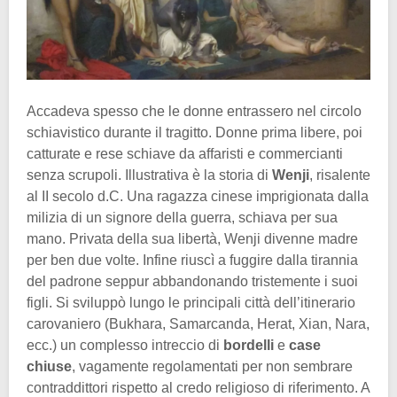
Accadeva spesso che le donne entrassero nel circolo
schiavistico durante il tragitto. Donne prima libere, poi
catturate e rese schiave da affaristi e commercianti
senza scrupoli. Illustrativa è la storia di
Wenji
, risalente
al II secolo d.C. Una ragazza cinese imprigionata dalla
milizia di un signore della guerra, schiava per sua
mano. Privata della sua libertà, Wenji divenne madre
per ben due volte. Infine riuscì a fuggire dalla tirannia
del padrone seppur abbandonando tristemente i suoi
figli. Si sviluppò lungo le principali città dell’itinerario
carovaniero (Bukhara, Samarcanda, Herat, Xian, Nara,
ecc.) un complesso intreccio di
bordelli
e
case
chiuse
, vagamente regolamentati per non sembrare
contraddittori rispetto al credo religioso di riferimento. A