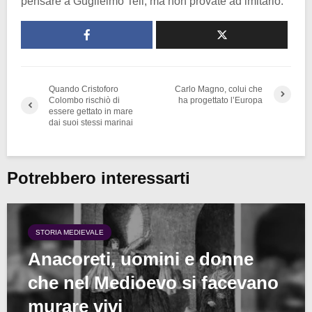
pensare a Guglielmo Tell, ma non provate ad imitarlo.
Quando Cristoforo
Carlo Magno, colui che
Colombo rischiò di
ha progettato l’Europa
essere gettato in mare
dai suoi stessi marinai
Potrebbero interessarti
STORIA MEDIEVALE
Anacoreti, uomini e donne
che nel Medioevo si facevano
murare vivi