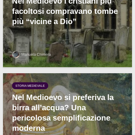
Nel Medioevo i cristiani più
facoltosi compravano tombe
più “vicine a Dio”
Manuela Chimera
STORIA MEDIEVALE
Nel Medioevo si preferiva la
birra all’acqua? Una
pericolosa semplificazione
moderna