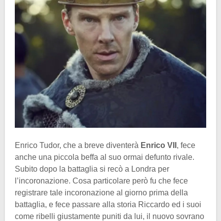
Enrico Tudor, che a breve diventerà
Enrico VII
, fece
anche una piccola beffa al suo ormai defunto rivale.
Subito dopo la battaglia si recò a Londra per
l’incoronazione. Cosa particolare però fu che fece
registrare tale incoronazione al giorno prima della
battaglia, e fece passare alla storia Riccardo ed i suoi
come ribelli giustamente puniti da lui, il nuovo sovrano