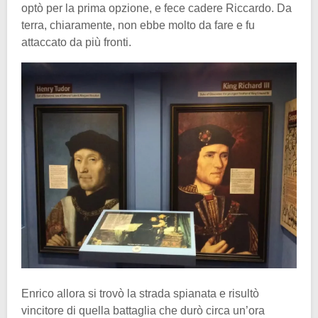
optò per la prima opzione, e fece cadere Riccardo. Da
terra, chiaramente, non ebbe molto da fare e fu
attaccato da più fronti.
Enrico allora si trovò la strada spianata e risultò
vincitore di quella battaglia che durò circa un’ora