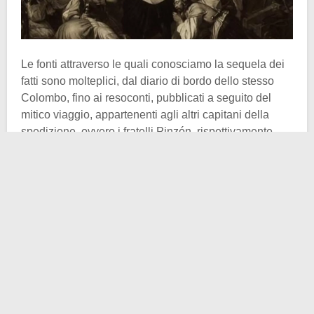
Le fonti attraverso le quali conosciamo la sequela dei
fatti sono molteplici, dal diario di bordo dello stesso
Colombo, fino ai resoconti, pubblicati a seguito del
mitico viaggio, appartenenti agli altri capitani della
spedizione, ovvero i fratelli Pinzón, rispettivamente
Vicente Yáñez
e
Martín Alonso
.
Bisogna fare una premessa però: mentre Cristoforo
Colombo nei suoi scritti minimizza l’accaduto (ed ha
tutto l’interesse nel farlo), gli altri sembrano avere un
ricordo più “vivido”, per così dire, della vicenda. I fratelli
Pinzón scrivono come la situazione fosse in “fermento”
negli ultimi mesi di navigazione, prima del fatidico
12
ottobre
.