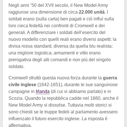
Negli anni ’50 del XVII secolo, il New Model Army
raggiunse una dimensione di circa
22.000 unità
. I
soldati erano (sulla carta) ben pagati e ciò influì sulla
loro cieca fedeltà nei confronti di Cromwell e dei
generali. A differenziare i soldati dell’esercito del
nuovo modello con quelli reali erano diversi aspetti: la
divisa rossa standard, diversa da quella blu realista;
una migliore logistica; armamenti e vitto erano
prerogativa degli alti comandi e non più del singolo
soldato.
Cromwell sfruttò questa nuova forza durante la
guerra
civile inglese
(1642-1651), durante le sue sanguinose
campagne in
Irlanda
(di cui vi abbiamo parlato) e in
Scozia. Quando la repubblica cadde nel 1660, anche il
New Model Army si dissolse. Tuttavia molti storici si
sono chiesti se le truppe fedeli al parlamento avessero
influenzato il futuro esercito inglese. La risposta è
affermativa.