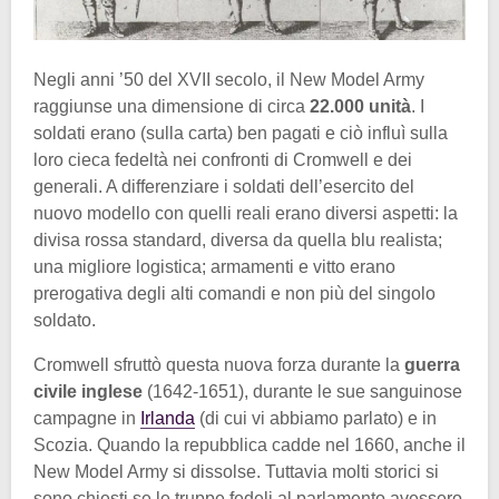
Negli anni ’50 del XVII secolo, il New Model Army
raggiunse una dimensione di circa
22.000 unità
. I
soldati erano (sulla carta) ben pagati e ciò influì sulla
loro cieca fedeltà nei confronti di Cromwell e dei
generali. A differenziare i soldati dell’esercito del
nuovo modello con quelli reali erano diversi aspetti: la
divisa rossa standard, diversa da quella blu realista;
una migliore logistica; armamenti e vitto erano
prerogativa degli alti comandi e non più del singolo
soldato.
Cromwell sfruttò questa nuova forza durante la
guerra
civile inglese
(1642-1651), durante le sue sanguinose
campagne in
Irlanda
(di cui vi abbiamo parlato) e in
Scozia. Quando la repubblica cadde nel 1660, anche il
New Model Army si dissolse. Tuttavia molti storici si
sono chiesti se le truppe fedeli al parlamento avessero