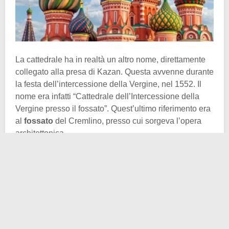
La cattedrale ha in realtà un altro nome, direttamente
collegato alla presa di Kazan. Questa avvenne durante
la festa dell’intercessione della Vergine, nel 1552. Il
nome era infatti “Cattedrale dell’Intercessione della
Vergine presso il fossato”. Quest’ultimo riferimento era
al
fossato
del Cremlino, presso cui sorgeva l’opera
architettonica.
Per quanto riguarda i geni o il genio che la progettò,
non si hanno notizie certe. Secondo alcune fonti erano
due gli architetti in questione,
Posnik
e
Barma
,
probabilmente confusi con una singola persona.
Secondo altre invece l’architetto che progettò il luogo
di culto era un italiano che risiedeva a Mosca nel
periodo in questione.