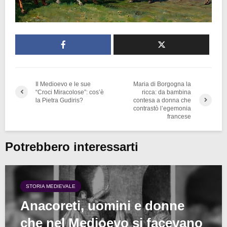
Il Medioevo e le sue
Maria di Borgogna la
“Croci Miracolose”: cos’è
ricca: da bambina
la Pietra Gudiris?
contesa a donna che
contrastò l’egemonia
francese
Potrebbero interessarti
STORIA MEDIEVALE
Anacoreti, uomini e donne
che nel Medioevo si facevano