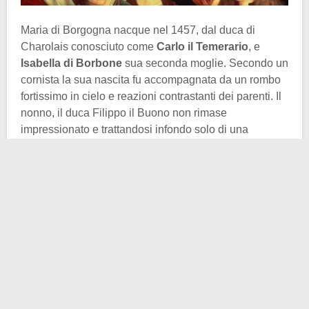
Maria di Borgogna nacque nel 1457, dal duca di
Charolais conosciuto come
Carlo il Temerario
, e
Isabella di Borbone
sua seconda moglie. Secondo un
cornista la sua nascita fu accompagnata da un rombo
fortissimo in cielo e reazioni contrastanti dei parenti. Il
nonno, il duca Filippo il Buono non rimase
impressionato e trattandosi infondo solo di una
bambina, decise di non partecipare al
battesimo
. Al
contrario sua nonna, Isabella del Portogallo, rimase
estasiata dalla nascita di una nipote.
La sua mano in matrimonio iniziò ad essere contesa
dal momento della sua nascita. Quando aveva solo
cinque anni la prima proposta arrivò da Ferdinando il
Cattolico, e successivamente dal re di Francia Luigi XI.
Egli infatti riuscì ad avere un figlio maschio e volle che
fosse lui a sposare Maria la Ricca. Si fecero avanti
anche Giorgio Plantageneto duca di Clarence, ma il