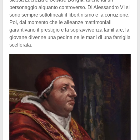
personaggio alquanto controverso. Di Alessandro VI si
sono sempre sottolineati il libertinismo e la corruzione.
Poi, dal momento che le alleanze matrimoniali
garantivano il prestigio e la sopravvivenza familiare, la
giovane divenne una pedina nelle mani di una famiglia
scellerata.