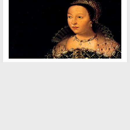
Ci troviamo sicuramente di fronte a una donna scaltra
ed estremamente colta per la sua epoca. Gli avversari
sfruttarono la sua abilità nel destreggiarsi tra intrighi e
congiure per calunniarla, facendola passare alla storia
come una monarca sanguinaria.
Ella era nata a Firenze nel 1519, da
Lorenzo di Piero
de’ Medici
e dalla contessa francese Maddalena de la
Tour d’Auvergne. L’aver perso entrambi i genitori in
tenerissima età, rese la sua infanzia piuttosto