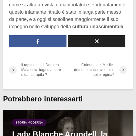
come scaltra arrivista e manipolatrice. Fortunatamente,
questo infamante ritratto è stato in larga parte messo
da parte, e a oggi si sottolinea maggiormente il suo
impegno nello sviluppo della
cultura rinascimentale
.
Il rapimento di Dorotea
Caterina de’ Medici,
Malatesta: fuga d’amore
demone machiavellico o
o dama rapita ?
abile regina?
Potrebbero interessarti
STORIA MODERNA
Lady Blanche Arundell, la