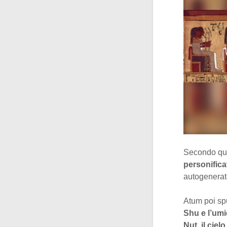
Secondo ques
personific
autogenerat
Atum poi spu
Shu e l’umi
Nut, il ciel