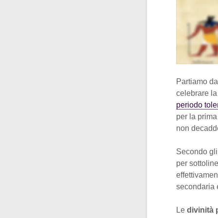
Partiamo dal
celebrare la
periodo tol
per la prima
non decadde 
Secondo gli 
per sottolin
effettivamen
secondaria e
Le
divinità