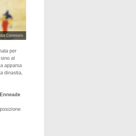
imedia Commons
nata per
sino al
sia apparsa
a dinastia,
l’Enneade
 posizione