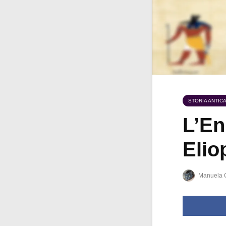
STORIA ANTIC
L’En
Elio
Manuela 