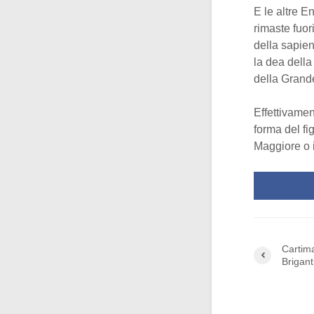
E le altre 
rimaste fuo
della sapien
la dea della
della Gran
Effettivamen
forma del fi
Maggiore o i
Cartima
Brigant