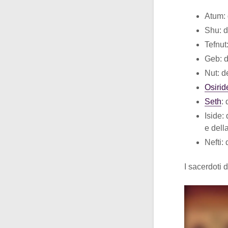
Atum: 
Shu: d
Tefnut
Geb: d
Nut: d
Osirid
Seth
:
Iside:
e dell
Nefti:
I sacerdoti 