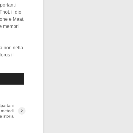
portanti
 Thot, il dio
zione e Maat,
ire membri
a non nella
orus il
partani
i metodi
la storia