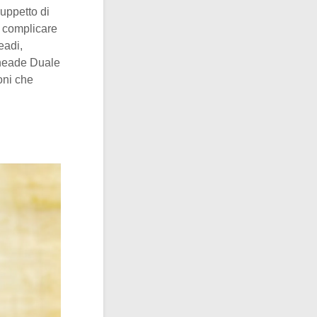
uppetto di
r complicare
eadi,
nneade Duale
oni che