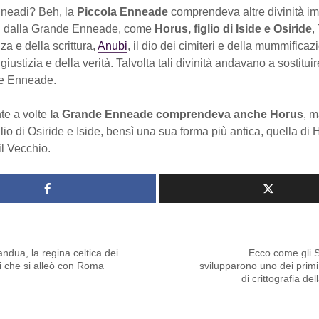
Enneadi? Beh, la
Piccola Enneade
comprendeva altre divinità im
ri dalla Grande Enneade, come
Horus, figlio di Iside e Osiride
,
za e della scrittura,
Anubi
, il dio dei cimiteri e della mummifica
 giustizia e della verità. Talvolta tali divinità andavano a sostitu
de Enneade.
te a volte
la Grande Enneade comprendeva anche Horus
, m
glio di Osiride e Iside, bensì una sua forma più antica, quella di H
l Vecchio.
ndua, la regina celtica dei
Ecco come gli S
i che si alleò con Roma
svilupparono uno dei prim
di crittografia del