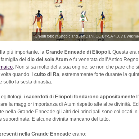
Crediti foto: @Snopic and Jeff Dahl, CC BY-SA 4.0, via Wik
la più importante, la
Grande Enneade di Eliopoli
. Questa era 
 famiglia del
dio del sole Atum
e fu venerata dall’Antico Regno 
emaico
. Non si sa molto della sua origine, se non che pare che 
 volta quando il
culto di Ra
, estremamente forte durante la quint
sotto la sesta dinastia.
egittologi,
i sacerdoti di Eliopoli fondarono appositamente 
eare la maggior importanza di Atum rispetto alle altre divinità. Ed
te nella Grande Enneade gli altri dei principali sono collocati in
 subordinate. E alcune divinità mancano del tutto.
 presenti nella Grande Enneade
erano: