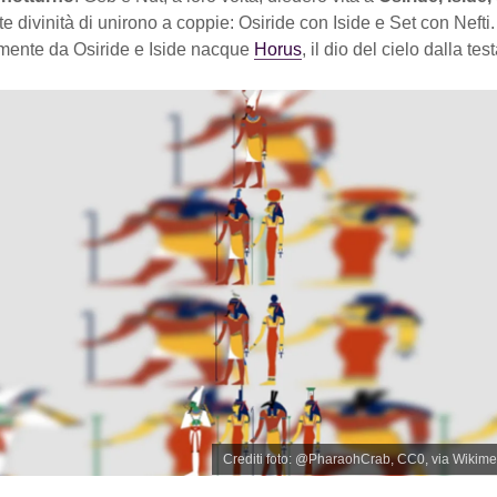
 divinità di unirono a coppie: Osiride con Iside e Set con Nefti.
ente da Osiride e Iside nacque
Horus
, il dio del cielo dalla test
Crediti foto: @PharaohCrab, CC0, via Wiki