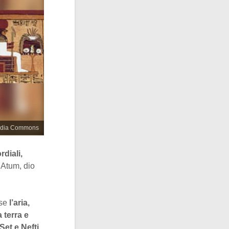
media Commons
diali,
 Atum, dio
se
l’aria,
a terra e
 Set e Nefti
.