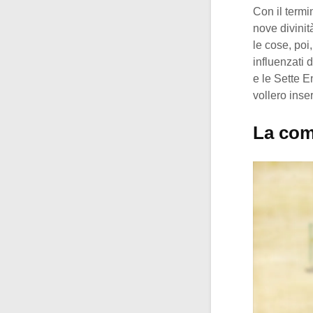
Con il termi
nove divinit
le cose, poi,
influenzati
e le Sette E
vollero inser
La com