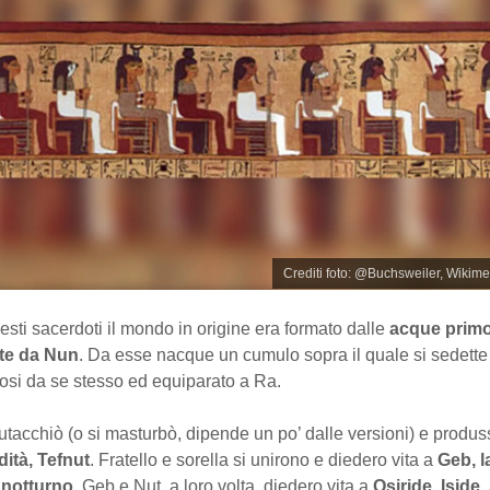
Crediti foto: @Buchsweiler, Wiki
ti sacerdoti il mondo in origine era formato dalle
acque primor
ate da Nun
. Da esse nacque un cumulo sopra il quale si sedette
osi da se stesso ed equiparato a Ra.
tacchiò (o si masturbò, dipende un po’ dalle versioni) e produs
dità, Tefnut
. Fratello e sorella si unirono e diedero vita a
Geb, l
o notturno
. Geb e Nut, a loro volta, diedero vita a
Osiride, Iside,