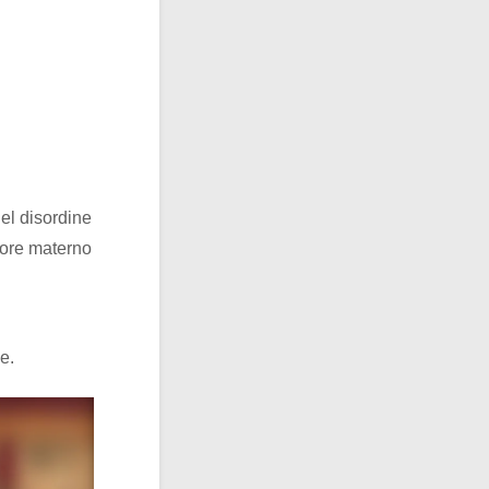
del disordine
amore materno
e.