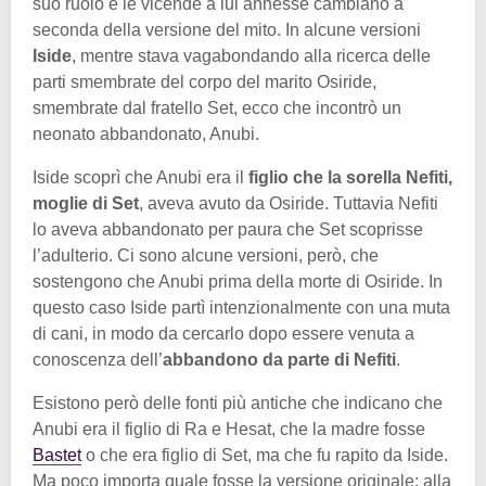
suo ruolo e le vicende a lui annesse cambiano a
seconda della versione del mito. In alcune versioni
Iside
, mentre stava vagabondando alla ricerca delle
parti smembrate del corpo del marito Osiride,
smembrate dal fratello Set, ecco che incontrò un
neonato abbandonato, Anubi.
Iside scoprì che Anubi era il
figlio che la sorella Nefiti,
moglie di Set
, aveva avuto da Osiride. Tuttavia Nefiti
lo aveva abbandonato per paura che Set scoprisse
l’adulterio. Ci sono alcune versioni, però, che
sostengono che Anubi prima della morte di Osiride. In
questo caso Iside partì intenzionalmente con una muta
di cani, in modo da cercarlo dopo essere venuta a
conoscenza dell’
abbandono da parte di Nefiti
.
Esistono però delle fonti più antiche che indicano che
Anubi era il figlio di Ra e Hesat, che la madre fosse
Bastet
o che era figlio di Set, ma che fu rapito da Iside.
Ma poco importa quale fosse la versione originale: alla