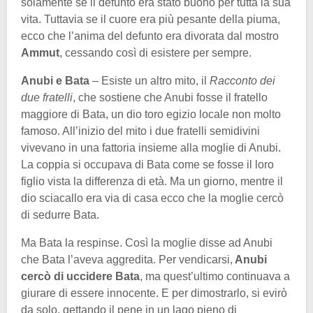
solamente se il defunto era stato buono per tutta la sua
vita. Tuttavia se il cuore era più pesante della piuma,
ecco che l’anima del defunto era divorata dal mostro
Ammut
, cessando così di esistere per sempre.
Anubi e Bata
– Esiste un altro mito, il
Racconto dei
due fratelli
, che sostiene che Anubi fosse il fratello
maggiore di Bata, un dio toro egizio locale non molto
famoso. All’inizio del mito i due fratelli semidivini
vivevano in una fattoria insieme alla moglie di Anubi.
La coppia si occupava di Bata come se fosse il loro
figlio vista la differenza di età. Ma un giorno, mentre il
dio sciacallo era via di casa ecco che la moglie cercò
di sedurre Bata.
Ma Bata la respinse. Così la moglie disse ad Anubi
che Bata l’aveva aggredita. Per vendicarsi,
Anubi
cercò di uccidere Bata
, ma quest’ultimo continuava a
giurare di essere innocente. E per dimostrarlo, si evirò
da solo, gettando il pene in un lago pieno di