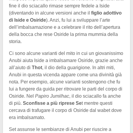
fine il dio sciacallo rimase sempre fedele a Iside
(diventando in alcune versioni anche il
figlio adottivo
di Iside e Osiride
). Anzi, fu lui a sviluppare l’arte
dell’imbalsamazione e a celebrare il rito dell’apertura
della bocca che rese Osiride la prima mummia della
storia.
Ci sono alcune varianti del mito in cui un giovanissimo
Anubi aiuta Iside a imbalsamare Osiride, grazie anche
all’aiuto di
Thot
, il dio della guarigione. In altri miti,
Anubi in questa vicenda appare come una divinità già
nota. Per esempio, alcune varianti sostengono che fu
lui a fungere da guida per ritrovare le parti del corpo di
Osiride. Nel
Papiro Jumilhac
, il dio sciacallo fa anche
di più.
Sconfisse a più riprese Se
t mentre questi
cercava di trafugare il corpo di Osiride dal wabet dove
era imbalsamato.
Set assunse le sembianze di Anubi per riuscire a