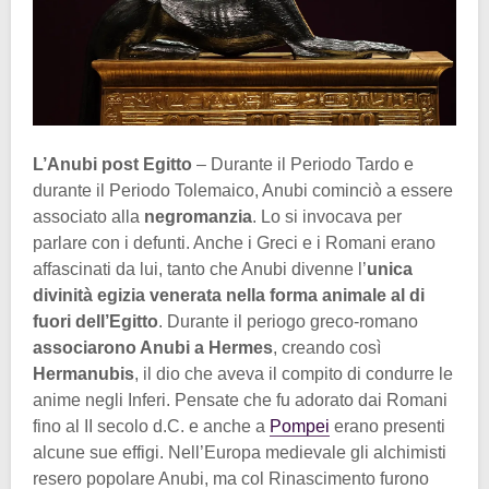
L’Anubi post Egitto
– Durante il Periodo Tardo e
durante il Periodo Tolemaico, Anubi cominciò a essere
associato alla
negromanzia
. Lo si invocava per
parlare con i defunti. Anche i Greci e i Romani erano
affascinati da lui, tanto che Anubi divenne l’
unica
divinità egizia venerata nella forma animale al di
fuori dell’Egitto
. Durante il periogo greco-romano
associarono Anubi a Hermes
, creando così
Hermanubis
, il dio che aveva il compito di condurre le
anime negli Inferi. Pensate che fu adorato dai Romani
fino al II secolo d.C. e anche a
Pompei
erano presenti
alcune sue effigi. Nell’Europa medievale gli alchimisti
resero popolare Anubi, ma col Rinascimento furono