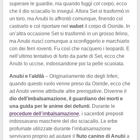
superare le guardie, ma quando fuggì col corpo, ecco
che il dio sciacallo lo inseguì. Allora Set si trasformò in
un toro, ma Anubi lo affrontò comunque, finendo col
castrarlo e col riportare nel
wabet
il corpo di Osiride. In
un’altra occasione Set si trasformò in un grosso felino,
ma Anubi riuscì comunque a sconfiggerlo e marchiarlo
con dei ferri roventi. Fu così che nacquero i leopardi. E
nell’ultimo tentativo di furto da parte di Set, ecco che
Anubi lo uccise, indossandone poi la pelle scuoiata.
Anubi e l’aldilà
– Originariamente dio degli Inferi,
quando questo ruolo venne preso da Osiride, ecco che
ad Anubi venne attribuite altre prerogative. Divenne il
dio dell’imbalsamazione, il guardiano dei morti e
una guida per le anime dei defunti
. Durante le
procedure dell’imbalsamazione
, i sacerdoti preposti
indossavano maschere del dio sciacallo. Le erbe
profumate utilizzate durante l’imbalsamazione
servivano proprio ad aiutare il
fiuto canino di Anubi
a