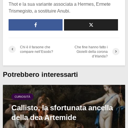
Thot e la sua variante associata a Hermes, Ermete
Trismegisto, a sostituire Anubi.
Chi è il faraone che
Che fine hanno fatto i
compare nell’Esodo?
Gioielli della corona
d’Irlanda?
Potrebbero interessarti
CURIOSITÀ
Callisto, la sfortunata ancella
della dea Artemide