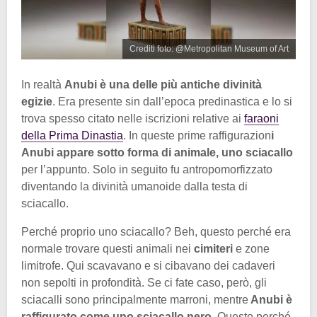
Crediti foto: @Metropolitan Museum of Art
In realtà
Anubi è una delle più antiche divinità
egizie
. Era presente sin dall’epoca predinastica e lo si
trova spesso citato nelle iscrizioni relative ai
faraoni
della Prima Dinastia
. In queste prime raffigurazion
i
Anubi appare sotto forma di animale, uno sciacallo
per l’appunto. Solo in seguito fu antropomorfizzato
diventando la divinità umanoide dalla testa di
sciacallo.
Perché proprio uno sciacallo? Beh, questo perché era
normale trovare questi animali nei
cimiteri
e zone
limitrofe. Qui scavavano e si cibavano dei cadaveri
non sepolti in profondità. Se ci fate caso, però, gli
sciacalli sono principalmente marroni, mentre
Anubi è
raffigurato come uno sciacallo nero
. Questo perché