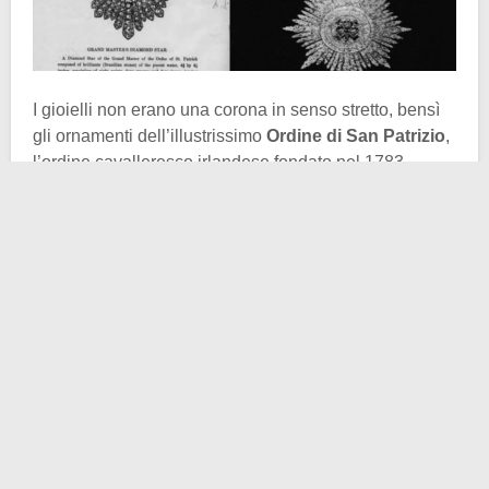
I gioielli non erano una corona in senso stretto, bensì
gli ornamenti dell’illustrissimo
Ordine di San Patrizio
,
l’ordine cavalleresco irlandese fondato nel 1783.
Collane d’oro, croci smaltate e soprattutto la
Stella di
San Patrizio
, tempestata di diamanti, rubini e
smeraldi. Praticamente un insieme sfarzoso, destinato
a celebrare
l’unione tra l’aristocrazia irlandese e la
monarchia britannica
.
Per motivi di sicurezza, nel 1903 le autorità trasferirono
il tesoro nel
Castello di Dublino
, simbolo dell’autorità
inglese nell’isola, e custodito nella torre di Bedford, in
una stanza blindata che si pensava inaccessibile.
Eppure, la mattina del
6 luglio 1907
, poche ore prima
della visita ufficiale del
re Edoardo VII
, accadde