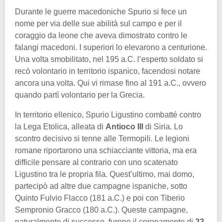
Durante le guerre macedoniche Spurio si fece un
nome per via delle sue abilità sul campo e per il
coraggio da leone che aveva dimostrato contro le
falangi macedoni. I superiori lo elevarono a centurione.
Una volta smobilitato, nel 195 a.C. l’esperto soldato si
recò volontario in territorio ispanico, facendosi notare
ancora una volta. Qui vi rimase fino al 191 a.C., ovvero
quando partì volontario per la Grecia.
In territorio ellenico, Spurio Ligustino combatté contro
la Lega Etolica, alleata di
Antioco III
di Siria. Lo
scontro decisivo si tenne alle Termopili. Le legioni
romane riportarono una schiacciante vittoria, ma era
difficile pensare al contrario con uno scatenato
Ligustino tra le propria fila. Quest’ultimo, mai domo,
partecipò ad altre due campagne ispaniche, sotto
Quinto Fulvio Flacco (181 a.C.) e poi con Tiberio
Sempronio Gracco (180 a.C.). Queste campagne,
naturalmente di successo, furono il coronamento di
22