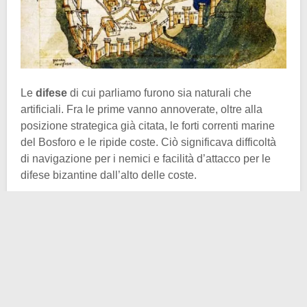
Le
difese
di cui parliamo furono sia naturali che
artificiali. Fra le prime vanno annoverate, oltre alla
posizione strategica già citata, le forti correnti marine
del Bosforo e le ripide coste. Ciò significava difficoltà
di navigazione per i nemici e facilità d’attacco per le
difese bizantine dall’alto delle coste.
Per quanto riguarda le difese artificiali non possiamo
non fare una menzione d’onore alle
mura
di
Costantinopoli. Per moltissimi anni sono state infatti
riconosciute come esempio perfetto di architettura
militare. Ma di cosa erano fatte queste indistruttibili
mura? Di malta amalgamata con blocchi di calcare e il
tutto potenziato con mattoni rossi.