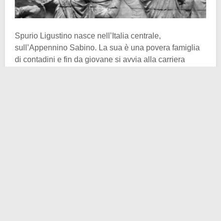
Spurio Ligustino nasce nell’Italia centrale,
sull’Appennino Sabino. La sua è una povera famiglia
di contadini e fin da giovane si avvia alla carriera
militare. Ligustino è il classico ragazzo che ha voglia
di spaccare il mondo, pieno di energie, volenteroso
oltre misura. Giovanissimo, entra nelle fila dell’esercito
repubblicano…Peccato lo faccia durante gli anni in cui
Annibale
si diverte a scorrazzare per la penisola
mettendo a ferro e fuoco tutto ciò che osa mettersi di
traverso.
Nella sfortuna generale un piccolo colpo di fortuna. Sì,
perché se oggi vi raccontiamo questa storia c’è un
motivo ben preciso: il soldato sabino combatté in
Macedonia, contro l’esercito di
Filippo V
. Quest’ultimo
era alleato dei cartaginesi e per evitare che le due