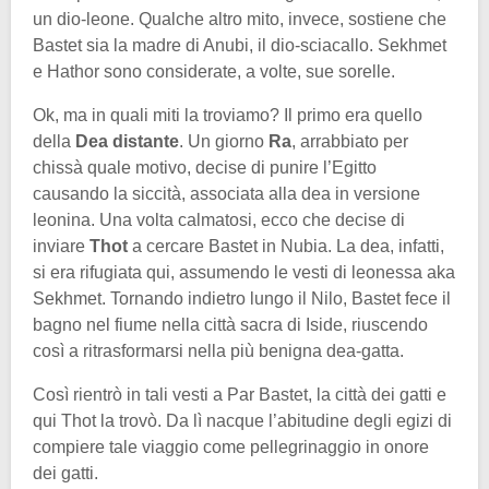
un dio-leone. Qualche altro mito, invece, sostiene che
Bastet sia la madre di Anubi, il dio-sciacallo. Sekhmet
e Hathor sono considerate, a volte, sue sorelle.
Ok, ma in quali miti la troviamo? Il primo era quello
della
Dea distante
. Un giorno
Ra
, arrabbiato per
chissà quale motivo, decise di punire l’Egitto
causando la siccità, associata alla dea in versione
leonina. Una volta calmatosi, ecco che decise di
inviare
Thot
a cercare Bastet in Nubia. La dea, infatti,
si era rifugiata qui, assumendo le vesti di leonessa aka
Sekhmet. Tornando indietro lungo il Nilo, Bastet fece il
bagno nel fiume nella città sacra di Iside, riuscendo
così a ritrasformarsi nella più benigna dea-gatta.
Così rientrò in tali vesti a Par Bastet, la città dei gatti e
qui Thot la trovò. Da lì nacque l’abitudine degli egizi di
compiere tale viaggio come pellegrinaggio in onore
dei gatti.