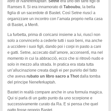
libro di Naneferkaptah
.
Setne
era uno dei tanti figli di
Ramses II. Si era innamorato di
Taboubu
, la bella
figlia di un sacerdote di Bastet. Così Setne riuscì a
organizzare un incontro con l’amata proprio nella casa
di Bastet, a Menfi.
La furbetta, prima di coricarsi insieme a lui, riuscì non
solo a convincerlo a cederle tutti i suoi beni, ma anche
a uccidere i suoi figli, dando poi i corpi in pasto a cani
e gatti. Setne, accecato dall’amore, acconsentì, ma nel
momento in cui la abbracciò, ecco che si ritrovò nudo e
solo in mezzo alla strada. In pratica era stata tutta
un’allucinazione creata dagli ei per punirlo del fatto
che aveva
rubato un libro sacro a Thot
dalla tomba
del principe Neneferkaptah.
Bastet in realtà compare anche in una formula magica.
Qui si parla di un gatto punto da uno scorpione e
successivamente curato da Ra. E si pensa che quel
gatto fosse proprio Bastet.