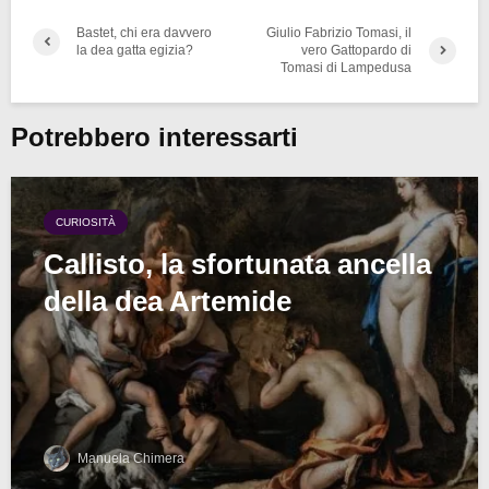
Bastet, chi era davvero
Giulio Fabrizio Tomasi, il
la dea gatta egizia?
vero Gattopardo di
Tomasi di Lampedusa
Potrebbero interessarti
CURIOSITÀ
Callisto, la sfortunata ancella
della dea Artemide
Manuela Chimera