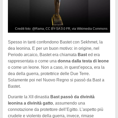
Crediti foto: @Rama, CC BY-SA 3.0 FR, via Wikimedia Commons
Spesso in tanti confondono Bastet con Sekhmet, la
dea leonina. E per un buon motivo: in origine, nel
Periodo arcaico, Bastet era chiamata
Bast
ed era
rappresentata o come una
donna dalla testa di leone
o come un leone. Non a caso, in quest’epoca, era la
dea della guerra, protettrice delle Due Terre.
Solamente poi nel Nuovo Regno si passò da Bast a
Bastet.
Durante la XII dinastia
Bast passò da divinità
leonina a divinità gatto
, assumendo una
connotazione da protettore dell’Egitto. L’aspetto più
crudele e violento della guerra, invece, rimase