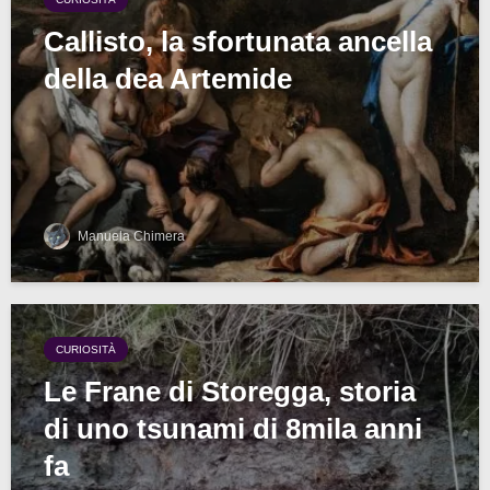
Callisto, la sfortunata ancella
della dea Artemide
Manuela Chimera
CURIOSITÀ
Le Frane di Storegga, storia
di uno tsunami di 8mila anni
fa