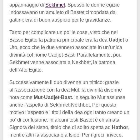
appannaggio di
Sekhmet
. Spesso le donne egizie
indossavano un amuleto di Bastet circondata da
gattini: era di buon auspicio per le gravidanze.
Tanto per complicare un po’ le cose, visto che nel
Basso Egitto la patrona principale era la dea
Uadjet
o
Uto, ecco che le due vennero associate in un’unica
divinità col nome Uadjet-Bast. Parallelamente, poi,
Sekhmet venne associata a Nekhbet, la patrona
dell’Alto Egitto.
Successivamente il duo divenne un trittico: grazie
all’associazione con la dea Mut, la divinità divenne
nota come
Mut-Uadjet-Bast
. In seguito Mut assunse
anche l’aspetto di Sekhmet-Nekhbet. Per questo
motivo l’aspetto e i titoli della dea ogni tanto creano un
po’ di confusione. In alcuni testi Bastet è chiamata
Signora del sistro, titolo che di solito spetta ad
Hathor
,
mentre altri la associano a Iside. Per i greci, invece,