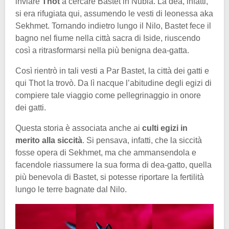
inviare
Thot
a cercare Bastet in Nubia. La dea, infatti,
si era rifugiata qui, assumendo le vesti di leonessa aka
Sekhmet. Tornando indietro lungo il Nilo, Bastet fece il
bagno nel fiume nella città sacra di Iside, riuscendo
così a ritrasformarsi nella più benigna dea-gatta.
Così rientrò in tali vesti a Par Bastet, la città dei gatti e
qui Thot la trovò. Da lì nacque l’abitudine degli egizi di
compiere tale viaggio come pellegrinaggio in onore
dei gatti.
Questa storia è associata anche ai
culti egizi in
merito alla siccità
. Si pensava, infatti, che la siccità
fosse opera di Sekhmet, ma che ammansendola e
facendole riassumere la sua forma di dea-gatto, quella
più benevola di Bastet, si potesse riportare la fertilità
lungo le terre bagnate dal Nilo.