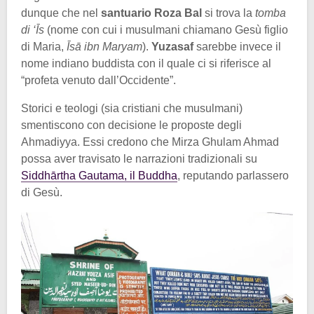
dunque che nel
santuario Roza Bal
si trova la
tomba
di ‘Īs
(nome con cui i musulmani chiamano Gesù figlio
di Maria,
Īsā ibn Maryam
).
Yuzasaf
sarebbe invece il
nome indiano buddista con il quale ci si riferisce al
“profeta venuto dall’Occidente”.
Storici e teologi (sia cristiani che musulmani)
smentiscono con decisione le proposte degli
Ahmadiyya. Essi credono che Mirza Ghulam Ahmad
possa aver travisato le narrazioni tradizionali su
Siddhārtha Gautama, il Buddha
, reputando parlassero
di Gesù.