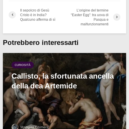
Il sepolcro di Gesù
L’origine del termine
Cristo è in India?
“Easter Egg”: tra uova di
Qualcuno afferma di sì
Pasqua e
malfunzionamenti
Potrebbero interessarti
CURIOSITÀ
Callisto, la sfortunata ancella
della dea Artemide
Manuela Chimera