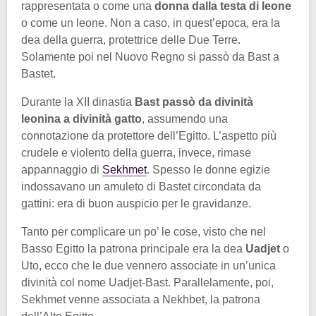
rappresentata o come una
donna dalla testa di leone
o come un leone. Non a caso, in quest’epoca, era la
dea della guerra, protettrice delle Due Terre.
Solamente poi nel Nuovo Regno si passò da Bast a
Bastet.
Durante la XII dinastia
Bast passò da divinità
leonina a divinità gatto
, assumendo una
connotazione da protettore dell’Egitto. L’aspetto più
crudele e violento della guerra, invece, rimase
appannaggio di
Sekhmet
. Spesso le donne egizie
indossavano un amuleto di Bastet circondata da
gattini: era di buon auspicio per le gravidanze.
Tanto per complicare un po’ le cose, visto che nel
Basso Egitto la patrona principale era la dea
Uadjet
o
Uto, ecco che le due vennero associate in un’unica
divinità col nome Uadjet-Bast. Parallelamente, poi,
Sekhmet venne associata a Nekhbet, la patrona