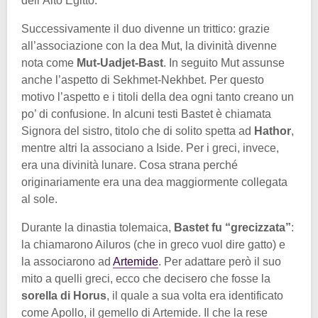
dell’Alto Egitto.
Successivamente il duo divenne un trittico: grazie
all’associazione con la dea Mut, la divinità divenne
nota come
Mut-Uadjet-Bast
. In seguito Mut assunse
anche l’aspetto di Sekhmet-Nekhbet. Per questo
motivo l’aspetto e i titoli della dea ogni tanto creano un
po’ di confusione. In alcuni testi Bastet è chiamata
Signora del sistro, titolo che di solito spetta ad
Hathor
,
mentre altri la associano a Iside. Per i greci, invece,
era una divinità lunare. Cosa strana perché
originariamente era una dea maggiormente collegata
al sole.
Durante la dinastia tolemaica,
Bastet fu “grecizzata”
:
la chiamarono Ailuros (che in greco vuol dire gatto) e
la associarono ad
Artemide
. Per adattare però il suo
mito a quelli greci, ecco che decisero che fosse la
sorella di Horus
, il quale a sua volta era identificato
come Apollo, il gemello di Artemide. Il che la rese