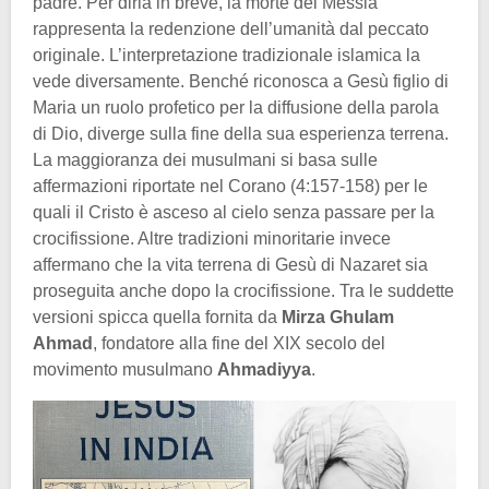
padre. Per dirla in breve, la morte del Messia
rappresenta la redenzione dell’umanità dal peccato
originale. L’interpretazione tradizionale islamica la
vede diversamente. Benché riconosca a Gesù figlio di
Maria un ruolo profetico per la diffusione della parola
di Dio, diverge sulla fine della sua esperienza terrena.
La maggioranza dei musulmani si basa sulle
affermazioni riportate nel Corano (4:157-158) per le
quali il Cristo è asceso al cielo senza passare per la
crocifissione. Altre tradizioni minoritarie invece
affermano che la vita terrena di Gesù di Nazaret sia
proseguita anche dopo la crocifissione. Tra le suddette
versioni spicca quella fornita da
Mirza Ghulam
Ahmad
, fondatore alla fine del XIX secolo del
movimento musulmano
Ahmadiyya
.