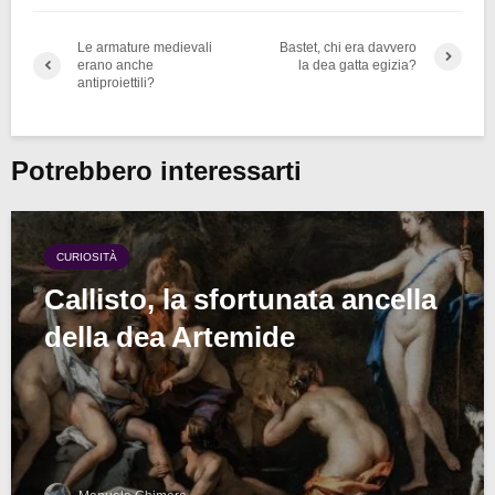
Le armature medievali
Bastet, chi era davvero
erano anche
la dea gatta egizia?
antiproiettili?
Potrebbero interessarti
CURIOSITÀ
Callisto, la sfortunata ancella
della dea Artemide