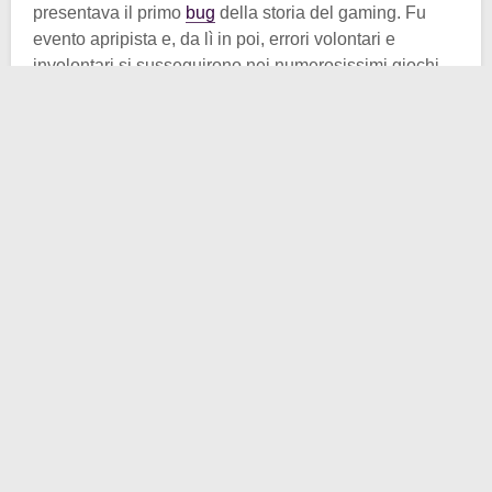
presentava il primo
bug
della storia del gaming. Fu
evento apripista e, da lì in poi, errori volontari e
involontari si susseguirono nei numerosissimi giochi
usciti. Ma ancora nessuna traccia della Pasqua
cristiana…
In
Adventure
infatti, prestando la dovuta attenzione, ad
un certo punto si possono notare le iniziali dell’autore
Warren Robinett, in altri giochi ci sono “errori” simili o
oggetti fuori posto, ma nulla di riconducibile alla
Pasqua. Per creare tale ponte di collegamento ci
rifacciamo nuovamente alla Atari e, precisamente, a
Steve Wright
, che per essa lavorava.