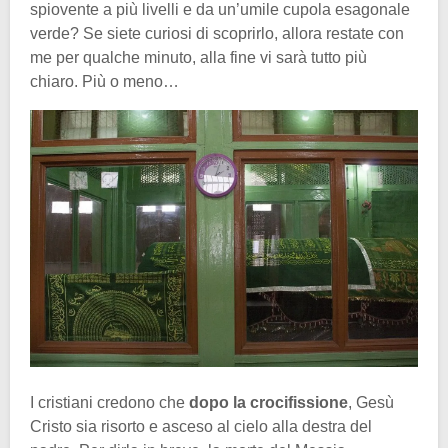
spiovente a più livelli e da un’umile cupola esagonale
verde? Se siete curiosi di scoprirlo, allora restate con
me per qualche minuto, alla fine vi sarà tutto più
chiaro. Più o meno…
I cristiani credono che
dopo la crocifissione
, Gesù
Cristo sia risorto e asceso al cielo alla destra del