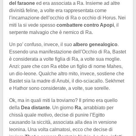
del faraone
ed era associata a Ra. Insieme ad altre
divinità feline, a volte era rappresentata come
l’incarnazione dell’occhio di Ra o occhio di Horus. Nei
miti la si vede spesso
combattere contro Apopi
, il
serpente malvagio che è nemico di Ra.
Un po’ confuso, invece, il suo
albero genealogico
.
Essendo una manifestazione dell’Occhio di Ra, Bastet
è considerata a volte figlia di Ra, a volte sua moglie.
Anzi: pare che con Ra ebbe un figlio di nome Mahes,
un dio-leone. Qualche altro mito, invece, sostiene che
Bastet sia la madre di Anubi, il dio-sciacallo. Sekhmet
e Hathor sono considerate, a volte, sue sorelle.
Ok, ma in quali miti la troviamo? Il primo era quello
della
Dea distante
. Un giorno
Ra
, arrabbiato per
chissà quale motivo, decise di punire l’Egitto
causando la siccità, associata alla dea in versione
leonina. Una volta calmatosi, ecco che decise di