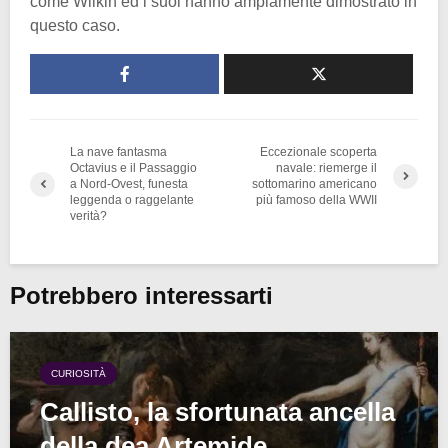
come Wilkin ed i suoi hanno ampiamente dimostrato in
questo caso.
La nave fantasma
Eccezionale scoperta
Octavius e il Passaggio
navale: riemerge il
a Nord-Ovest, funesta
sottomarino americano
leggenda o raggelante
più famoso della WWII
verità?
Potrebbero interessarti
CURIOSITÀ
Callisto, la sfortunata ancella
della dea Artemide