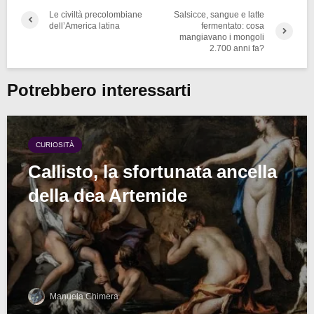
Le civiltà precolombiane
Salsicce, sangue e latte
dell’America latina
fermentato: cosa
mangiavano i mongoli
2.700 anni fa?
Potrebbero interessarti
CURIOSITÀ
Callisto, la sfortunata ancella
della dea Artemide
Manuela Chimera