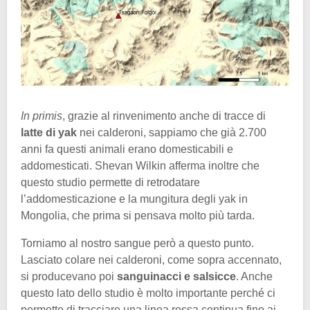
In primis
, grazie al rinvenimento anche di tracce di
latte di yak
nei calderoni, sappiamo che già 2.700
anni fa questi animali erano domesticabili e
addomesticati. Shevan Wilkin afferma inoltre che
questo studio permette di retrodatare
l’addomesticazione e la mungitura degli yak in
Mongolia, che prima si pensava molto più tarda.
Torniamo al nostro sangue però a questo punto.
Lasciato colare nei calderoni, come sopra accennato,
si producevano poi
sanguinacci e salsicce
. Anche
questo lato dello studio è molto importante perché ci
permette di tracciare una linea rossa continua fino ai