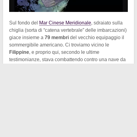
Sul fondo del
Mar Cinese Meridionale
, sdraiato sulla
chiglia (sorta di “catena vertebrale” delle imbarcazioni)
giace insieme a
79 membri
del vecchio equipaggio il
sommergibile americano. Ci troviamo vicino le
Filippine
, e proprio qui, secondo le ultime
testimonianze, stava combattendo contro una nave da
guerra nipponica, quando ebbe la peggio nel
confronto.
Invece di portare in alto l’onore e la fama degli USA, è
finito a circa 1.140 metri di profondità. Questo non
significa che l”
Hit ‘Em Harder
“, che letteralmente
significa “
colpiscili più duramente
“, non svolse il suo
lavoro, anzi. Secondo le stime, nel suo peridio di
attività, durante 6 pattugliamenti, affondò 5
cacciatorpediniere giapponesi e molte altre navi