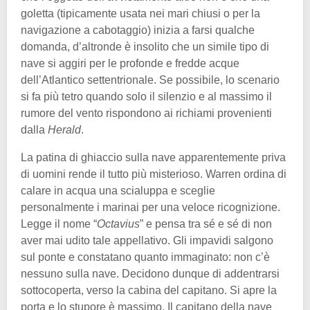
goletta (tipicamente usata nei mari chiusi o per la
navigazione a cabotaggio) inizia a farsi qualche
domanda, d’altronde è insolito che un simile tipo di
nave si aggiri per le profonde e fredde acque
dell’Atlantico settentrionale. Se possibile, lo scenario
si fa più tetro quando solo il silenzio e al massimo il
rumore del vento rispondono ai richiami provenienti
dalla
Herald
.
La patina di ghiaccio sulla nave apparentemente priva
di uomini rende il tutto più misterioso. Warren ordina di
calare in acqua una scialuppa e sceglie
personalmente i marinai per una veloce ricognizione.
Legge il nome “
Octavius
” e pensa tra sé e sé di non
aver mai udito tale appellativo. Gli impavidi salgono
sul ponte e constatano quanto immaginato: non c’è
nessuno sulla nave. Decidono dunque di addentrarsi
sottocoperta, verso la cabina del capitano. Si apre la
porta e lo stupore è massimo. Il capitano della nave