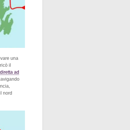
ovare una
icò il
diretta ad
 navigando
ncia,
l nord