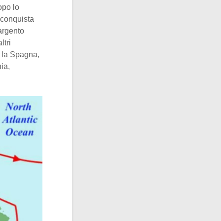
opo lo
 conquista
 argento
ltri
n la Spagna,
ia,