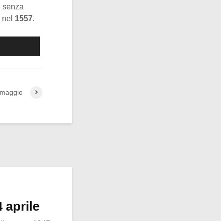
2 senza
ì nel
1557
.
 maggio
 aprile