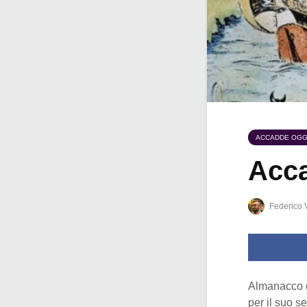
ACCADDE OGG
Acca
Federico 
Almanacco 
per il suo s