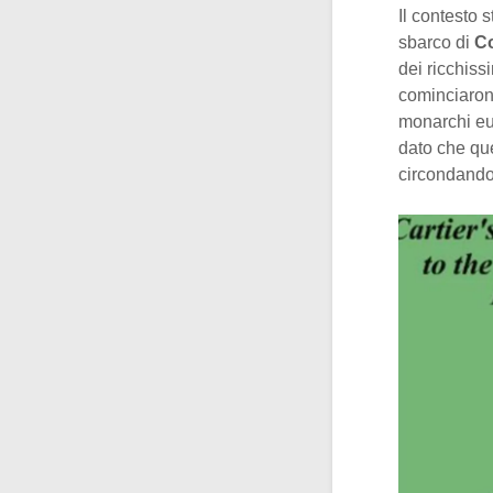
Il contesto 
sbarco di
C
dei ricchissi
cominciaron
monarchi eur
dato che qu
circondando