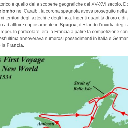
storico è quello delle scoperte geografiche del XV-XVI secolo. D
olombo
nel Caraibi, la corona spagnola aveva proseguito nella
mi territori degli aztechi e degli Inca. Ingenti quantità di oro e di
o ad affluire copiosamente in
Spagna
, destando l’invidia degli a
opei. In particolare, era la Francia a patire la competizione co
est’ultima annoverava numerosi possedimenti in Italia e German
 la
Francia
.