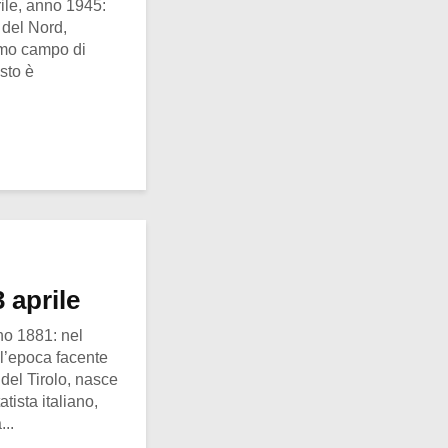
ile, anno 1945:
e del Nord,
timo campo di
esto è
 aprile
no 1881: nel
ll’epoca facente
 del Tirolo, nasce
tista italiano,
..