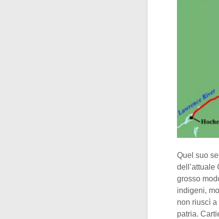
Quel suo se
dell’attuale
grosso modo 
indigeni, mol
non riuscì a 
patria. Cart