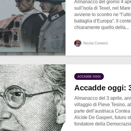
Almanacco del giorno 4 apr
sull’isola di Texel, nel Mar
avviene lo scontro ne “l’ul
battaglia d’Europa“. Il cont
chiaramente quello della...
Nicola Comerci
ACCADDE OGGI
Accadde oggi: 3
Almanacco del 3 aprile, an
villaggio di Pieve Tesino, a
parte dell’austriaca Contea
Alcide De Gasperi, futuro sta
fondatore della Democrazia.