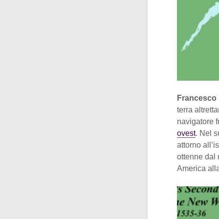
Francesco I
terra altrett
navigatore 
ovest
. Nel 
attorno all’
ottenne dal
America alla