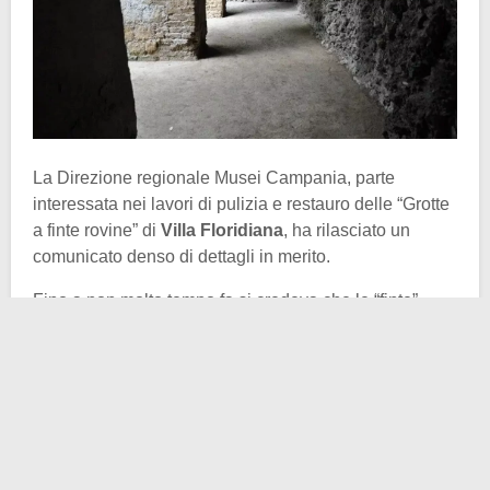
La Direzione regionale Musei Campania, parte
interessata nei lavori di pulizia e restauro delle “Grotte
a finte rovine” di
Villa Floridiana
, ha rilasciato un
comunicato denso di dettagli in merito.
Fino a non molto tempo fa si credeva che le “finte”
grotte romane
fossero degli spazi scenografici
costruiti ad hoc a cavallo tra XVIII e XIX secolo.
Tuttavia oggi gli archeologi possono dire a gran voce
come quelle mura preesistessero e non da qualche
decennio, bensì da meno di due millenni.