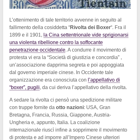
L’ottenimento di tale territorio avvenne in seguito al
fallimento della cosiddetta “
Rivolta dei Boxer
“. Fra il
1899 e il 1901,
la Cina settentrionale vide sprigionarsi
una violenta ribellione contro la soffocante
penetrazione occidentale
. A condurre il movimento di
protesta vi era la “Società di giustizia e concordia” ,
un’associazione dapprima segreta e poi appoggiata
dal governo imperiale cinese. In Occidente tale
organizzazione era conosciuta con
l’appellativo di
“boxer”, pugili
, da cui deriva l’appellativo della rivolta.
A sedare la rivolta ci pensò una spedizione militare
con truppe fornite da
otto nazioni
: USA, Gran
Bretagna, Francia, Russia, Giappone, Austria-
Ungheria e, appunto, Italia. La coalizione
internazionale riuscì infine a sopprimere il movimento
di protesta e ad imporre all’Impero Cinese ulteriori