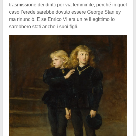
trasmissione dei diritti per via femminile, perché in quel
caso l’erede sarebbe dovuto essere George Stanley
ma rinunciò. E se Enrico VI era un re illegittimo lo
sarebbero stati anche i suoi figli.