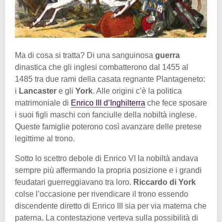
Ma di cosa si tratta? Di una sanguinosa
guerra
dinastica che gli inglesi combatterono dal 1455 al
1485 tra due rami della casata regnante Plantageneto:
i
Lancaster
e gli
York
. Alle origini c’è la politica
matrimoniale di
Enrico III d’Inghilterra
che fece sposare
i suoi figli maschi con fanciulle della nobiltà inglese.
Queste famiglie poterono così avanzare delle pretese
legittime al trono.
Sotto lo scettro debole di Enrico VI la nobiltà andava
sempre più affermando la propria posizione e i grandi
feudatari guerreggiavano tra loro.
Riccardo di York
colse l’occasione per rivendicare il trono essendo
discendente diretto di Enrico III sia per via materna che
paterna. La contestazione verteva sulla possibilità di