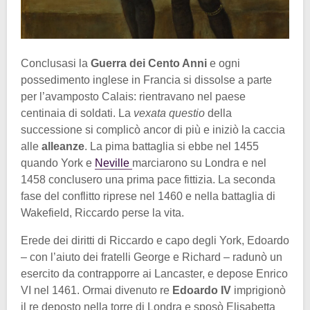
Conclusasi la
Guerra dei Cento Anni
e ogni
possedimento inglese in Francia si dissolse a parte
per l’avamposto Calais: rientravano nel paese
centinaia di soldati. La
vexata questio
della
successione si complicò ancor di più e iniziò la caccia
alle
alleanze
. La pima battaglia si ebbe nel 1455
quando York e
Neville
marciarono su Londra e nel
1458 conclusero una prima pace fittizia. La seconda
fase del conflitto riprese nel 1460 e nella battaglia di
Wakefield, Riccardo perse la vita.
Erede dei diritti di Riccardo e capo degli York, Edoardo
– con l’aiuto dei fratelli George e Richard – radunò un
esercito da contrapporre ai Lancaster, e depose Enrico
VI nel 1461. Ormai divenuto re
Edoardo IV
imprigionò
il re deposto nella torre di Londra e sposò Elisabetta