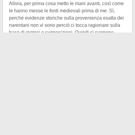
Allora, per prima cosa metto le mani avanti, così come
le hanno messe le fonti medievali prima di me. Sì,
perché evidenze storiche sulla provenienza esatta dei
narentani non vi sono perciò ci tocca ragionare sulla
base di ipotesi e supposizioni. Quindi si suppone
come i narentani originariamente presero parte a
quella grande emigrazione che nel corso del
VI-VII
secolo
condusse tante tribù slave dall’Europa nord-
orientale nei caotici
Balcani
, una terra contesa dai
grandi imperi, perciò costantemente afflitta da
guerre,
battaglie, sottotrame politiche e inattesi risvolti militari
.
In quella baraonda i narentani trovarono il loro posto
lungo il corso del Neretva.
Due sono i documenti storici su cui si può ricavare
qualche informazione valida su queste popolazioni
slave stanziatesi sul litorale balcanico:
Il primo è in greco e risale alla metà del
X