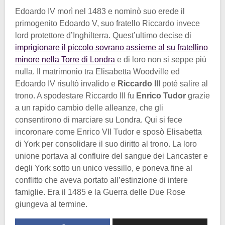
Edoardo IV morì nel 1483 e nominò suo erede il
primogenito Edoardo V, suo fratello Riccardo invece
lord protettore d’Inghilterra. Quest’ultimo decise di
imprigionare il piccolo sovrano assieme al su fratellino
minore nella Torre di Londra
e di loro non si seppe più
nulla. Il matrimonio tra Elisabetta Woodville ed
Edoardo IV risultò invalido e
Riccardo III
poté salire al
trono. A spodestare Riccardo III fu
Enrico Tudor
grazie
a un rapido cambio delle alleanze, che gli
consentirono di marciare su Londra. Qui si fece
incoronare come Enrico VII Tudor e sposò Elisabetta
di York per consolidare il suo diritto al trono. La loro
unione portava al confluire del sangue dei Lancaster e
degli York sotto un unico vessillo, e poneva fine al
conflitto che aveva portato all’estinzione di intere
famiglie. Era il 1485 e la Guerra delle Due Rose
giungeva al termine.