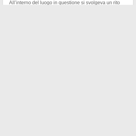
All’interno del luogo in questione si svolgeva un rito
particolare: quello delle “
anime pezzentelle
“. I
napoletani sceglievano ognuno una
“
capuzzella
“,
ovvero un teschio ignoto, e lo assurgevano al ruolo di
santo da venerare e a cui chiedere protezione. Si
trattava di un’usanza molto diffusa, attorno alla quale si
diffuse una storiella particolare.