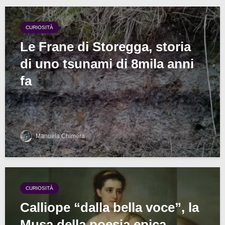
CURIOSITÀ
Le Frane di Storegga, storia
di uno tsunami di 8mila anni
fa
Manuela Chimera
CURIOSITÀ
Calliope “dalla bella voce”, la
Musa della poesia epica