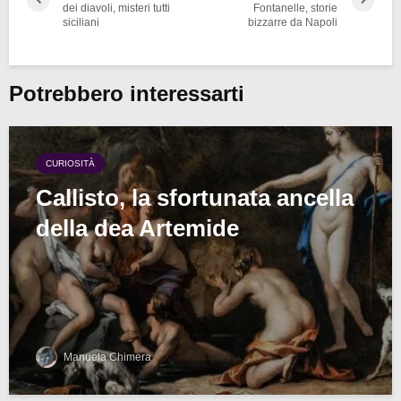
dei diavoli, misteri tutti
Fontanelle, storie
siciliani
bizzarre da Napoli
Potrebbero interessarti
CURIOSITÀ
Callisto, la sfortunata ancella
della dea Artemide
Manuela Chimera