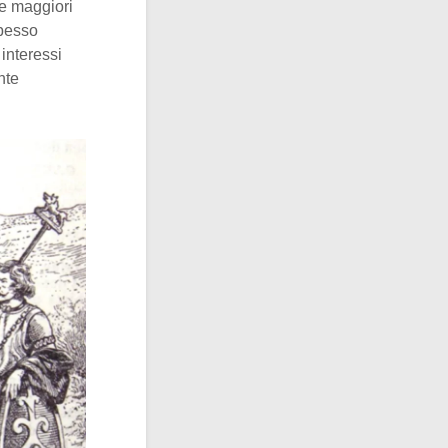
be maggiori
pesso
 interessi
nte