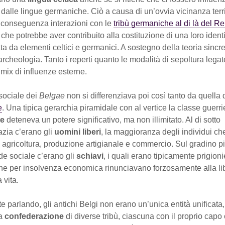
e dalle lingue germaniche. Ciò a causa di un’ovvia vicinanza terr
 conseguenza interazioni con le
tribù germaniche al di là del R
che potrebbe aver contribuito alla costituzione di una loro identi
ta da elementi celtici e germanici. A sostegno della teoria sincre
’archeologia. Tanto i reperti quanto le modalità di sepoltura legat
n mix di influenze esterne.
 sociale dei
Belgae
non si differenziava poi così tanto da quella d
e
. Una tipica gerarchia piramidale con al vertice la classe guerrie
te
deteneva un potere significativo, ma non illimitato. Al di sotto
razia c’erano gli
uomini liberi
, la maggioranza degli individui che
 agricoltura, produzione artigianale e commercio. Sul gradino p
de sociale c’erano gli
schiavi
, i quali erano tipicamente prigioni
he per insolvenza economica rinunciavano forzosamente alla lib
 vita.
e parlando, gli antichi Belgi non erano un’unica entità unificata
na
confederazione
di diverse tribù, ciascuna con il proprio capo 