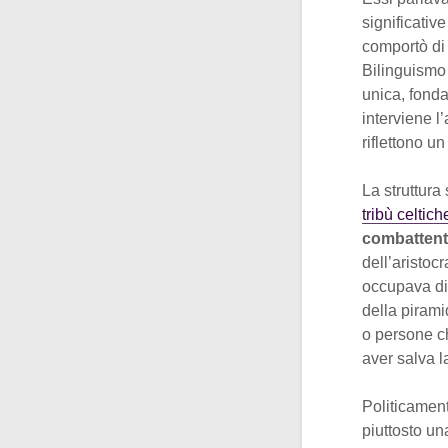
significativ
comportò di
Bilinguismo 
unica, fonda
interviene l
riflettono u
La struttura
tribù celtich
combatten
dell’aristoc
occupava di
della pirami
o persone c
aver salva la
Politicament
piuttosto u