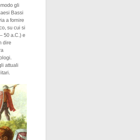
omodo gli
 Paesi Bassi
ia a fornire
o, su cui si
– 50 a.C.) e
n dire
ra
ologi.
i attuali
tari.