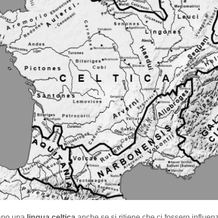
vano una
lingua celtica
anche se si ritiene che ci fossero influen