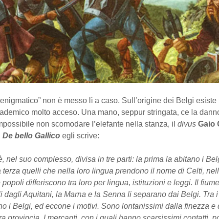
“enigmatico” non è messo lì a caso. Sull’origine dei Belgi esiste 
cademico molto acceso. Una mano, seppur stringata, ce la danno 
mpossibile non scomodare l’elefante nella stanza, il
divus
Gaio 
l
De bello Gallico
egli scrive:
, nel suo complesso, divisa in tre parti: la prima la abitano i Belgi
a terza quelli che nella loro lingua prendono il nome di Celti, nell
re popoli differiscono tra loro per lingua, istituzioni e leggi. Il fi
li dagli Aquitani, la Marna e la Senna li separano dai Belgi. Tra i 
ono i Belgi, ed eccone i motivi. Sono lontanissimi dalla finezza e d
ra provincia. I mercanti, con i quali hanno scarsissimi contatti, 