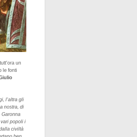
tutt’ora un
le fonti
Giulio
, l’altra gli
a nostra, di
ume Garonna
vari popoli i
alla civiltà
portano ben