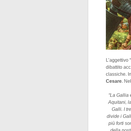
L’aggettivo 
dibattito ac
classiche. I
Cesare
. Ne
“La Gallia è
Aquitani, l
Galli. I t
divide i Gal
più forti s
della nost