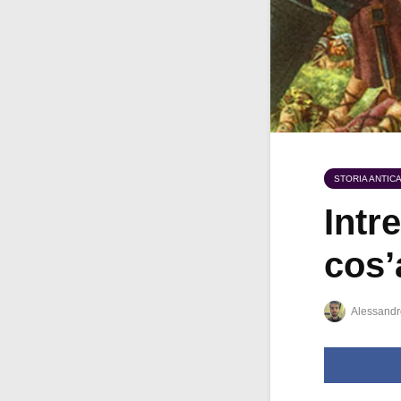
STORIA ANTIC
Intre
cos’
Alessandr