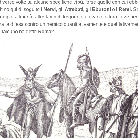
diverse volte su alcune specifiche tribù, forse quelle con cui eb
citino qui di seguito i
Nervi
, gli
Atrebati
, gli
Eburoni
e i
Remi
. S
ompleta libertà, altrettanto di frequente univano le loro forze per
a la difesa contro un nemico quantitativamente e qualitativame
Qualcuno ha detto Roma?