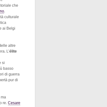
itoriale che
eno
.
tà culturale
tica
e ai Belgi
elle altre
ra. L’
élite
 si
iù basso
eri di guerra
ertà pur di
, ma
o re.
Cesare