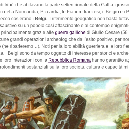
i tribù che abitavano la parte settentrionale della Gallia, gross
itori della Normandia, Piccardia, le Fiandre francesi, il Belgio e i
 ecco cos’erano i
Belgi
. Il riferimento geografico non basta tuttav
austivo su un popolo così affascinante e al contempo enigmatic
 principalmente grazie alle
guerre galliche
di Giulio Cesare (58 
lcune grandi operazioni archeologiche dall’esito positivo, per no
 (ne riparleremo…). Noti per la loro abilità guerriera e la loro fie
, i Belgi sono da tempo oggetto di interesse per storici e arche
le loro interazioni con la
Repubblica Romana
hanno garantito agl
rofondimenti sostanziali sulla loro società, cultura e capacità mili