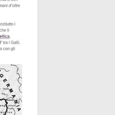
mani d’oltre
zitutto i
che li
ellica
.
i
” tra i Galli.
o con gli