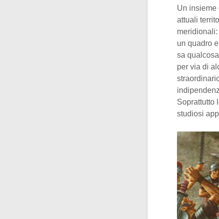
Un insieme d
attuali terr
meridionali:
un quadro es
sa qualcosa
per via di a
straordinario
indipendenza
Soprattutto 
studiosi app