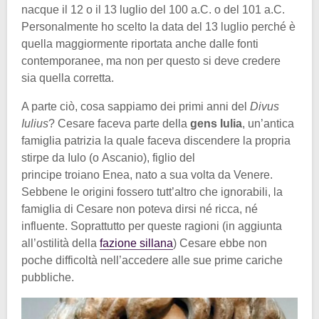
nacque il 12 o il 13 luglio del 100 a.C. o del 101 a.C.
Personalmente ho scelto la data del 13 luglio perché è
quella maggiormente riportata anche dalle fonti
contemporanee, ma non per questo si deve credere
sia quella corretta.
A parte ciò, cosa sappiamo dei primi anni del
Divus
Iulius
? Cesare faceva parte della
gens Iulia
, un’antica
famiglia patrizia la quale faceva discendere la propria
stirpe da Iulo (o Ascanio), figlio del
principe troiano Enea, nato a sua volta da Venere.
Sebbene le origini fossero tutt’altro che ignorabili, la
famiglia di Cesare non poteva dirsi né ricca, né
influente. Soprattutto per queste ragioni (in aggiunta
all’ostilità della
fazione sillana
) Cesare ebbe non
poche difficoltà nell’accedere alle sue prime cariche
pubbliche.