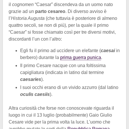
il
cognomen
“Caesar” discendeva da un uomo nato
grazie ad un
parto cesareo
. Di diverso avviso è
l’
Historia Augusta
(che tuttavia è posteriore di almeno
quattro secoli, se non di più), per la quale il primo
“Caesar” si fosse chiamato così per tre diversi motivi,
discordanti l’un con l’altro:
Egli fu il primo ad uccidere un elefante (
caesai
in
berbero) durante la
prima guerra punica
.
Il primo Cesare nacque con una foltissima
capigliatura (indicata in latino dal termine
caesaries
).
I suoi occhi erano di un vivido azzurro (dal latino
oculis caesiis
).
Altra curiosità che forse non conoscevate riguarda il
luogo in cui il 13 luglio (probabilmente) Gaio Giulio
Cesare vide per la prima volta la luce. L’uomo che
avrebbe mutato le sorti della
Repubblica Romana